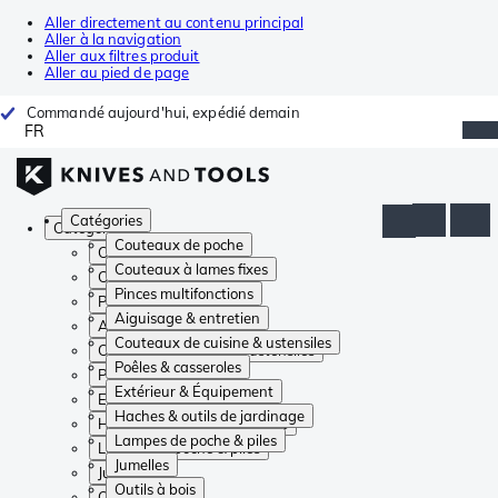
Aller directement au contenu principal
Aller à la navigation
Aller aux filtres produit
Aller au pied de page
Commandé aujourd'hui, expédié demain
FR
Catégories
Catégories
Couteaux de poche
Couteaux de poche
Couteaux à lames fixes
Couteaux à lames fixes
Pinces multifonctions
Pinces multifonctions
Aiguisage & entretien
Aiguisage & entretien
Couteaux de cuisine & ustensiles
Couteaux de cuisine & ustensiles
Poêles & casseroles
Poêles & casseroles
Extérieur & Équipement
Extérieur & Équipement
Haches & outils de jardinage
Haches & outils de jardinage
Lampes de poche & piles
Lampes de poche & piles
Jumelles
Jumelles
Outils à bois
Outils à bois