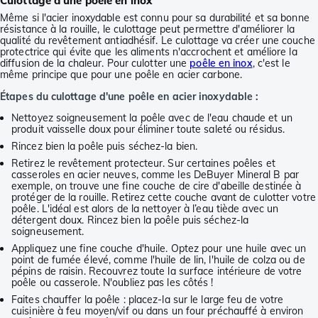
Culottage d'une poêle en inox
Même si l'acier inoxydable est connu pour sa durabilité et sa bonne
résistance à la rouille, le culottage peut permettre d'améliorer la
qualité du revêtement antiadhésif. Le culottage va créer une couche
protectrice qui évite que les aliments n'accrochent et améliore la
diffusion de la chaleur. Pour culotter une
poêle en inox
, c'est le
même principe que pour une poêle en acier carbone.
Étapes du culottage d'une poêle en acier inoxydable :
Nettoyez soigneusement la poêle avec de l'eau chaude et un
produit vaisselle doux pour éliminer toute saleté ou résidus.
Rincez bien la poêle puis séchez-la bien.
Retirez le revêtement protecteur. Sur certaines poêles et
casseroles en acier neuves, comme les DeBuyer Mineral B par
exemple, on trouve une fine couche de cire d'abeille destinée à
protéger de la rouille. Retirez cette couche avant de culotter votre
poêle. L'idéal est alors de la nettoyer à l’eau tiède avec un
détergent doux. Rincez bien la poêle puis séchez-la
soigneusement.
Appliquez une fine couche d'huile. Optez pour une huile avec un
point de fumée élevé, comme l'huile de lin, l'huile de colza ou de
pépins de raisin. Recouvrez toute la surface intérieure de votre
poêle ou casserole. N'oubliez pas les côtés !
Faites chauffer la poêle : placez-la sur le large feu de votre
cuisinière à feu moyen/vif ou dans un four préchauffé à environ