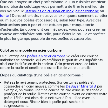
Que vous soyez un chef professionnel ou un cuisinier amateur,
la maitrise du culottage vous permettra de tirer le meilleur de
vos nouveaux
ustensiles de cuisson en inox
,
acier carbone
ou
fonte
! Dans cet article, nous vous expliquons comment culotter
au mieux vos poêles et casseroles, selon leur type. Avec des
instructions pas à pas et des astuces pour chaque sorte
d'ustensile. En apprenant ces méthodes, vous pourrez créer un
couche antiadhésive naturelle, pour éviter la rouille et profiter
le plus longtemps possible de vos poêles et casseroles.
Culotter une poêle en acier carbone
Le culottage des
poêles en acier carbone
va créer une couche
antiadhésive naturelle, qui va améliorer le goût de vos ingrédients
ainsi que la diffusion de la chaleur. Cela permet aussi de lutter
contre la rouille et améliore la durabilité de votre ustensile !
Étapes du culottage d'une poêle en acier carbone :
Retirez le revêtement protecteur. Sur certaines poêles et
casseroles en acier neuves, comme les
DeBuyer Mineral B
par
exemple, on trouve une fine couche de cire d'abeille destinée à
protéger de la rouille. Retirez cette couche avant de culotter votre
poêle. L'idéal est alors de la nettoyer à l’eau tiède avec un
détergent doux. Rincez bien la poêle puis séchez-la
soigneusement.