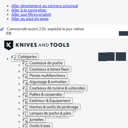
Aller directement au contenu principal
Aller à la navigation
Aller aux filtres produit
Aller au pied de page
Commandé avant 22h, expédié le jour même
FR
Catégories
Catégories
Couteaux de poche
Couteaux de poche
Couteaux à lames fixes
Couteaux à lames fixes
Pinces multifonctions
Pinces multifonctions
Aiguisage & entretien
Aiguisage & entretien
Couteaux de cuisine & ustensiles
Couteaux de cuisine & ustensiles
Poêles & casseroles
Poêles & casseroles
Extérieur & Équipement
Extérieur & Équipement
Haches & outils de jardinage
Haches & outils de jardinage
Lampes de poche & piles
Lampes de poche & piles
Jumelles
Jumelles
Outils à bois
Outils à bois