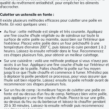
qualité du revêtement antiadhésif, pour empêcher les aliments
d'accrocher.
Culotter un ustensile en fonte :
Il existe plusieurs méthodes efficaces pour culotter une poêle en
fonte. En voici quelques unes :
Au four : cette méthode est simple et très courante. Appliquez
une fine couche d'huile végétale ou de saindoux sur toute la
surface de votre poêle ou marmite, aussi bien sur l'intérieur que
l'extérieur. Placez votre poêle dans un four préchauffé à une
température d'environ 200° C, puis laissez-la cuire pendant 1 à 2
heures. Laissez-la ensuite refroidir dans le four. Recommencez
ces étapes plusieurs fois, pour obtenir un meilleur culottage.
Sur une cuisinière : voilà une méthode pratique si vous n'avez pas
accès à un four. Appliquez une fine couche d'huile sur l'intérieur et
l'extérieur de la poêle. Faites chauffer la poêle sur feu moyen
jusqu'à ce que l'huile chauffe et commence à fumer. N'hésitez pas
à déplacer la poêle pendant ce processus, pour vous assurer que
l'huile soit bien répartie. Laissez ensuite la poêle refroidir avant de
recommencer ces étapes plusieurs fois.
Sur un feu de camp : la meilleure façon de culotter une poêle en
fonte est au-dessus d'un feu de camp. Nettoyez bien votre poêle,
puis appliquez-y une fine couche d'huile. Placez-la sur une grille,
au-dessus du feu ou du barbecue et laissez-la chauffer pendant
20 à 30 minutes. Laissez-la ensuite refroidir puis recommencez