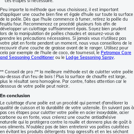
ces étapes si nécessaire.
Peu importe la méthode que vous choisissez, il est important
d'appliquer une couche bien fine et égale d'huile sur toute la surface
de la poêle. Dès que l'huile commence à fumer, retirez la poêle du
feu/du four. Recommencez ce procédé plusieurs fois afin de
développer un culottage suffisamment épais. Soyez bien prudent
lors de la manipulation de poêles chaudes et assurez-vous de
prendre les précautions nécessaires. Si jamais vous n'utilisez pas
votre plat en fonte pendant un moment, nous vous conseillons de le
recouvrir d'une couche de graisse avant de le ranger. Utilisez pour
cela par exemple de l'huile de coco, de tournesol, le
Petromax Care
and Seasoning Conditioner
ou le
Lodge Seasoning Spray
.
** Conseil de pro :** la meilleure méthode est de culotter votre poêle
au-dessus d'un feu de bois ! Plus la surface de chauffe est large,
plus le résultat sera homogène. Par contre, faites attention car le
dessous de votre poêle peut noircir.
En conclusion
Le culottage d'une poêle est un procédé qui permet d'améliorer la
qualité de cuisson et la durabilité de votre ustensile. En suivant pas à
pas ces étapes pour culotter votre poêle en acier inoxydable, acier
carbone ou en fonte, vous créerez une couche antiadhésive
naturelle qui la protègera contre la rouille et donnera plus de goût à
vos aliments. N'oubliez pas de bien entretenir vos poêles culottées
en évitant les produits détergents trop agressifs et en les séchant