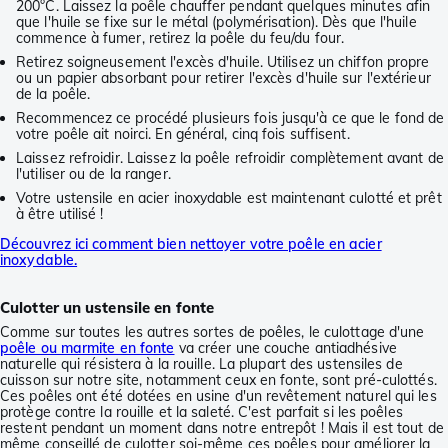
200°C. Laissez la poêle chauffer pendant quelques minutes afin
que l'huile se fixe sur le métal (polymérisation). Dès que l'huile
commence à fumer, retirez la poêle du feu/du four.
Retirez soigneusement l'excès d'huile. Utilisez un chiffon propre
ou un papier absorbant pour retirer l'excès d'huile sur l'extérieur
de la poêle.
Recommencez ce procédé plusieurs fois jusqu'à ce que le fond de
votre poêle ait noirci. En général, cinq fois suffisent.
Laissez refroidir. Laissez la poêle refroidir complètement avant de
l'utiliser ou de la ranger.
Votre ustensile en acier inoxydable est maintenant culotté et prêt
à être utilisé !
Découvrez ici comment bien nettoyer votre poêle en acier
inoxydable.
Culotter un ustensile en fonte
Comme sur toutes les autres sortes de poêles, le culottage d'une
poêle ou marmite en fonte
va créer une couche antiadhésive
naturelle qui résistera à la rouille. La plupart des ustensiles de
cuisson sur notre site, notamment ceux en fonte, sont pré-culottés.
Ces poêles ont été dotées en usine d'un revêtement naturel qui les
protège contre la rouille et la saleté. C'est parfait si les poêles
restent pendant un moment dans notre entrepôt ! Mais il est tout de
même conseillé de culotter soi-même ces poêles pour améliorer la