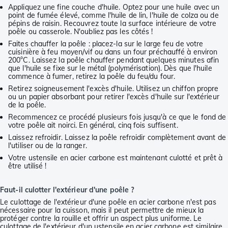
Appliquez une fine couche d'huile. Optez pour une huile avec un
point de fumée élevé, comme l'huile de lin, l'huile de colza ou de
pépins de raisin. Recouvrez toute la surface intérieure de votre
poêle ou casserole. N'oubliez pas les côtés !
Faites chauffer la poêle : placez-la sur le large feu de votre
cuisinière à feu moyen/vif ou dans un four préchauffé à environ
200°C. Laissez la poêle chauffer pendant quelques minutes afin
que l'huile se fixe sur le métal (polymérisation). Dès que l'huile
commence à fumer, retirez la poêle du feu/du four.
Retirez soigneusement l'excès d'huile. Utilisez un chiffon propre
ou un papier absorbant pour retirer l'excès d'huile sur l'extérieur
de la poêle.
Recommencez ce procédé plusieurs fois jusqu'à ce que le fond de
votre poêle ait noirci. En général, cinq fois suffisent.
Laissez refroidir. Laissez la poêle refroidir complètement avant de
l'utiliser ou de la ranger.
Votre ustensile en acier carbone est maintenant culotté et prêt à
être utilisé !
Faut-il culotter l'extérieur d'une poêle ?
Le culottage de l'extérieur d'une poêle en acier carbone n'est pas
nécessaire pour la cuisson, mais il peut permettre de mieux la
protéger contre la rouille et offrir un aspect plus uniforme. Le
culottage de l'extérieur d'un ustensile en acier carbone est similaire