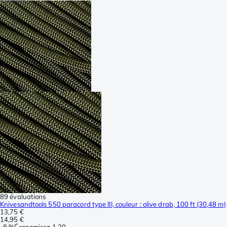
89 évaluations
Knivesandtools 550 paracord type III, couleur : olive drab, 100 ft (30,48 m)
13,75 €
14,95 €
-
8 %
Économisez
1,20