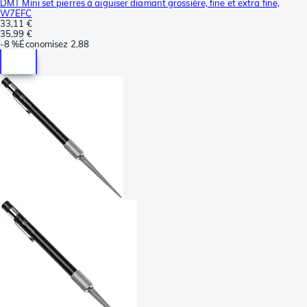
DMT Mini set pierres à aiguiser diamant grossière, fine et extra fine,
W7EFC
33,11 €
35,99 €
-
8 %
Économisez
2,88