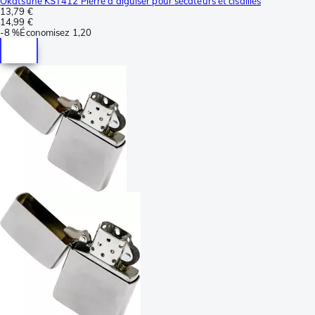
Okatsune KST412 Pierre à aiguiser pour sécateurs et cisailles
13,79 €
14,99 €
-
8 %
Économisez
1,20