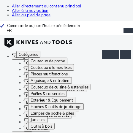
Aller directement au contenu principal
Aller à la navigation
Aller au pied de page
Commandé aujourd'hui, expédié demain
FR
Catégories
Catégories
Couteaux de poche
Couteaux de poche
Couteaux à lames fixes
Couteaux à lames fixes
Pinces multifonctions
Pinces multifonctions
Aiguisage & entretien
Aiguisage & entretien
Couteaux de cuisine & ustensiles
Couteaux de cuisine & ustensiles
Poêles & casseroles
Poêles & casseroles
Extérieur & Équipement
Extérieur & Équipement
Haches & outils de jardinage
Haches & outils de jardinage
Lampes de poche & piles
Lampes de poche & piles
Jumelles
Jumelles
Outils à bois
Outils à bois