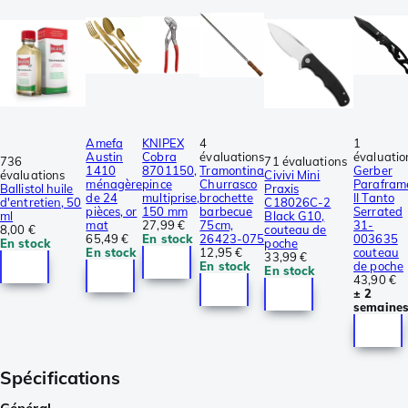
Amefa
KNIPEX
4
1
Austin
Cobra
évaluations
évaluatio
736
71 évaluations
1410
8701150,
Tramontina
Gerber
évaluations
Civivi Mini
ménagère
pince
Churrasco
Parafram
Ballistol huile
Praxis
de 24
multiprise,
brochette
II Tanto
d'entretien, 50
C18026C-2
pièces, or
150 mm
barbecue
Serrated
ml
Black G10,
mat
27,99 €
75cm,
31-
8,00 €
couteau de
65,49 €
En stock
26423-075
003635
En stock
poche
En stock
12,95 €
couteau
33,99 €
En stock
de poche
En stock
43,90 €
± 2
semaine
Spécifications