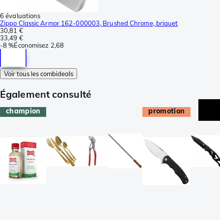
6 évaluations
Zippo Classic Armor 162-000003, Brushed Chrome, briquet
30,81 €
33,49 €
-
8 %
Économisez
2,68
Voir tous les combideals
Également consulté
champion
promotion