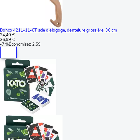
Bahco 4211-11-6T scie d'élagage, dentelure grossière, 30 cm
34,40 €
36,99 €
-
7 %
Économisez
2,59