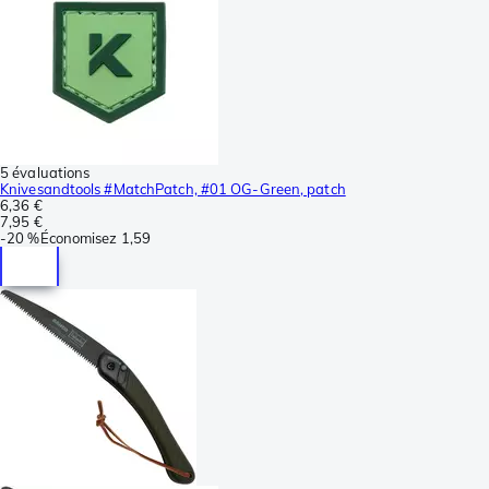
5 évaluations
Knivesandtools #MatchPatch, #01 OG-Green, patch
6,36 €
7,95 €
-
20 %
Économisez
1,59