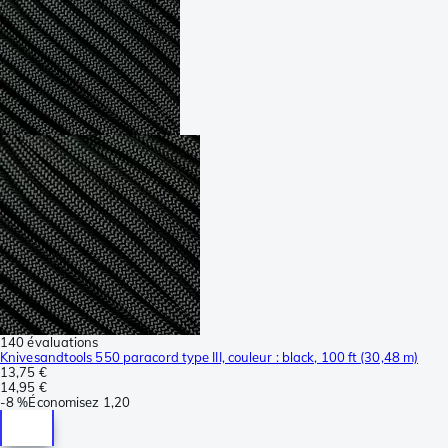
140 évaluations
Knivesandtools 550 paracord type III, couleur : black, 100 ft (30,48 m)
13,75 €
14,95 €
-
8 %
Économisez
1,20