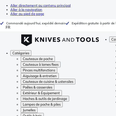
Aller directement au contenu principal
Aller à la navigation
Aller au pied de page
Commandé aujourd'hui, expédié demain
Expédition gratuite à partir de
FR
Ca
Catégories
Couteaux de poche
Couteaux à lames fixes
Pinces multifonctions
Aiguisage & entretien
Couteaux de cuisine & ustensiles
Poêles & casseroles
Extérieur & Équipement
Haches & outils de jardinage
Lampes de poche & piles
Jumelles
Outils à bois