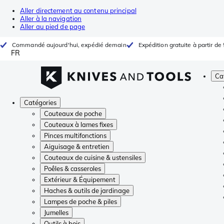
Aller directement au contenu principal
Aller à la navigation
Aller au pied de page
Commandé aujourd'hui, expédié demain
Expédition gratuite à partir de
FR
Ca
Catégories
Couteaux de poche
Couteaux à lames fixes
Pinces multifonctions
Aiguisage & entretien
Couteaux de cuisine & ustensiles
Poêles & casseroles
Extérieur & Équipement
Haches & outils de jardinage
Lampes de poche & piles
Jumelles
Outils à bois