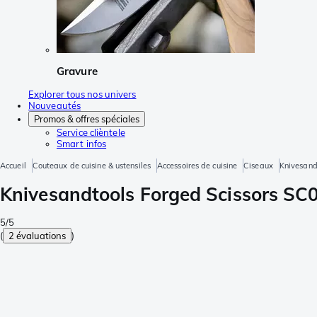
Gravure
Explorer tous nos univers
Nouveautés
Promos & offres spéciales
Service clièntele
Smart infos
Accueil
Couteaux de cuisine & ustensiles
Accessoires de cuisine
Ciseaux
Knivesand
Knivesandtools Forged Scissors SC00
5/5
(
2 évaluations
)