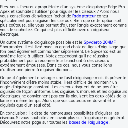
Etes-vous l’heureux propriétaire d’un système d’aiguisage Edge Pro
Apex et souhaitez l’utiliser pour aiguiser les ciseaux ? Alors nous
vous conseillons d’envisager l’achat de
l’adaptateur
conçu
spécialement pour aiguiser les ciseaux. Bien que cette option soit
plus coûteuse, elle vous permet d'ajuster l'angle exactement comme
vous le souhaitez. Ce qui est plus difficile avec un aiguiseur
électrique.
Un autre système d’aiguisage possible est le
Spyderco 204MF
Sharpmaker. Il est livré avec un grand choix de tiges d’aiguisage que
l’on peut également commander séparément. Le Spyderco est un
système facile à utiliser. Notez cependant qu’il ne réussira
probablement pas à redonner leur tranchant à des ciseaux
extrêmement émoussés. Dans ce cas, nous vous conseillons
d’utiliser une pierre à aiguiser diamant.
On peut également envisager une fusil d’aiguisage mais ils présente
l'inconvénient d’être moins stable, il est difficile de maintenir un
angle d'aiguisage constant. Les ciseaux risquent de ne pas être
aiguisés de façon uniforme. Les aiguiseurs manuels et les aiguiseurs
électriques ne conviennent pas car ils aiguisent les deux côtés de la
lame en même temps. Alors que vos couteaux ne doivent être
aiguisés que d’un seul côté.
En conclusion : il existe de nombreuses possibilités d’aiguiser les
ciseaux. Si vous souhaitez en savoir plus sur l'aiguisage en général.
Découvrez notre page sur toutes les
bases de l'aiguisage
!