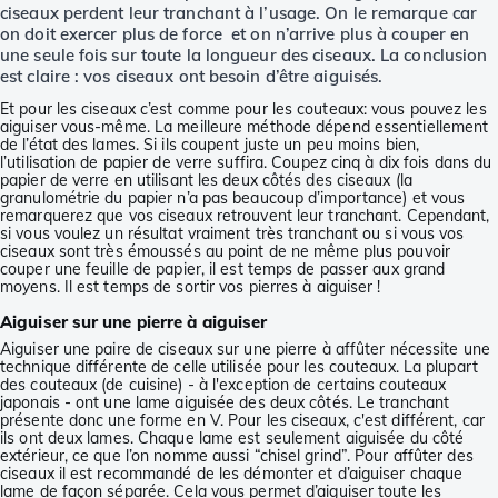
ciseaux perdent leur tranchant à l’usage. On le remarque car
on doit exercer plus de force et on n’arrive plus à couper en
une seule fois sur toute la longueur des ciseaux. La conclusion
est claire : vos ciseaux ont besoin d’être aiguisés.
Et pour les ciseaux c’est comme pour les couteaux: vous pouvez les
aiguiser vous-même. La meilleure méthode dépend essentiellement
de l’état des lames. Si ils coupent juste un peu moins bien,
l’utilisation de papier de verre suffira. Coupez cinq à dix fois dans du
papier de verre en utilisant les deux côtés des ciseaux (la
granulométrie du papier n’a pas beaucoup d’importance) et vous
remarquerez que vos ciseaux retrouvent leur tranchant. Cependant,
si vous voulez un résultat vraiment très tranchant ou si vous vos
ciseaux sont très émoussés au point de ne même plus pouvoir
couper une feuille de papier, il est temps de passer aux grand
moyens. Il est temps de sortir vos pierres à aiguiser !
Aiguiser sur une pierre à aiguiser
Aiguiser une paire de ciseaux sur une pierre à affûter nécessite une
technique différente de celle utilisée pour les couteaux. La plupart
des couteaux (de cuisine) - à l'exception de certains couteaux
japonais - ont une lame aiguisée des deux côtés. Le tranchant
présente donc une forme en V. Pour les ciseaux, c'est différent, car
ils ont deux lames. Chaque lame est seulement aiguisée du côté
extérieur, ce que l’on nomme aussi “chisel grind”. Pour affûter des
ciseaux il est recommandé de les démonter et d’aiguiser chaque
lame de façon séparée. Cela vous permet d’aiguiser toute les