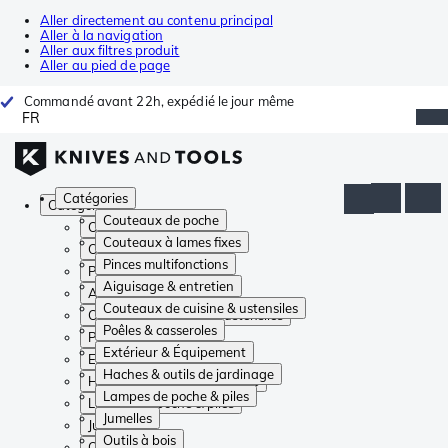
Aller directement au contenu principal
Aller à la navigation
Aller aux filtres produit
Aller au pied de page
Commandé avant 22h, expédié le jour même
FR
Catégories
Catégories
Couteaux de poche
Couteaux de poche
Couteaux à lames fixes
Couteaux à lames fixes
Pinces multifonctions
Pinces multifonctions
Aiguisage & entretien
Aiguisage & entretien
Couteaux de cuisine & ustensiles
Couteaux de cuisine & ustensiles
Poêles & casseroles
Poêles & casseroles
Extérieur & Équipement
Extérieur & Équipement
Haches & outils de jardinage
Haches & outils de jardinage
Lampes de poche & piles
Lampes de poche & piles
Jumelles
Jumelles
Outils à bois
Outils à bois