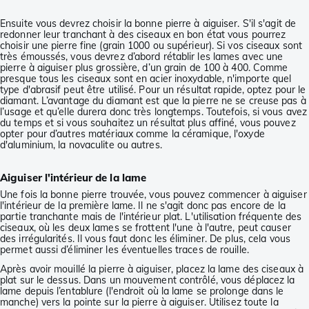
Ensuite vous devrez choisir la bonne pierre à aiguiser. S'il s'agit de
redonner leur tranchant à des ciseaux en bon état vous pourrez
choisir une pierre fine (grain 1000 ou supérieur). Si vos ciseaux sont
très émoussés, vous devrez d’abord rétablir les lames avec une
pierre à aiguiser plus grossière, d’un grain de 100 à 400. Comme
presque tous les ciseaux sont en acier inoxydable, n'importe quel
type d'abrasif peut être utilisé. Pour un résultat rapide, optez pour le
diamant. L’avantage du diamant est que la pierre ne se creuse pas à
l’usage et qu’elle durera donc très longtemps. Toutefois, si vous avez
du temps et si vous souhaitez un résultat plus affiné, vous pouvez
opter pour d’autres matériaux comme la céramique, l'oxyde
d'aluminium, la novaculite ou autres.
Aiguiser l'intérieur de la lame
Une fois la bonne pierre trouvée, vous pouvez commencer à aiguiser
l'intérieur de la première lame. Il ne s'agit donc pas encore de la
partie tranchante mais de l'intérieur plat. L'utilisation fréquente des
ciseaux, où les deux lames se frottent l'une à l'autre, peut causer
des irrégularités. Il vous faut donc les éliminer. De plus, cela vous
permet aussi d’éliminer les éventuelles traces de rouille.
Après avoir mouillé la pierre à aiguiser, placez la lame des ciseaux à
plat sur le dessus. Dans un mouvement contrôlé, vous déplacez la
lame depuis l’entablure (l'endroit où la lame se prolonge dans le
manche) vers la pointe sur la pierre à aiguiser. Utilisez toute la