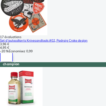
17 évaluations
Set d'autocollants Knivesandtools #02, Padraig Croke design
3,96 €
4,95 €
-
20 %
Économisez
0,99
champion