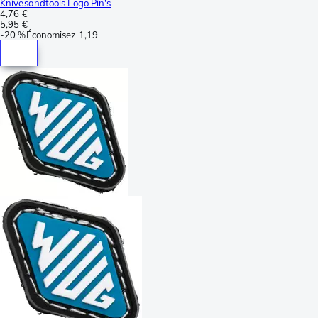
Knivesandtools Logo Pin's
4,76 €
5,95 €
-
20 %
Économisez
1,19