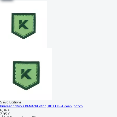
5 évaluations
Knivesandtools #MatchPatch, #01 OG-Green, patch
6,36 €
7,95 €