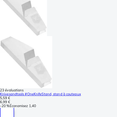
23 évaluations
Knivesandtools #OneKnifeStand, stand à couteaux
5,59 €
6,99 €
-
20 %
Économisez
1,40