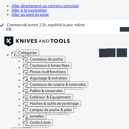
Aller directement au contenu principal
Aller à la navigation
Aller au pied de page
Commandé avant 22h, expédié le jour même
FR
Catégories
Catégories
Couteaux de poche
Couteaux de poche
Couteaux à lames fixes
Couteaux à lames fixes
Pinces multifonctions
Pinces multifonctions
Aiguisage & entretien
Aiguisage & entretien
Couteaux de cuisine & ustensiles
Couteaux de cuisine & ustensiles
Poêles & casseroles
Poêles & casseroles
Extérieur & Équipement
Extérieur & Équipement
Haches & outils de jardinage
Haches & outils de jardinage
Lampes de poche & piles
Lampes de poche & piles
Jumelles
Jumelles
Outils à bois
Outils à bois