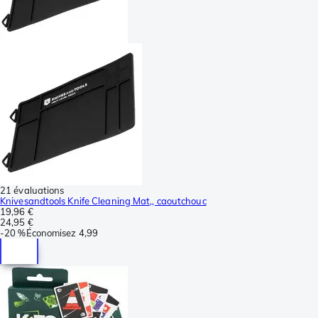
21 évaluations
Knivesandtools Knife Cleaning Mat,, caoutchouc
19,96 €
24,95 €
-
20 %
Économisez
4,99