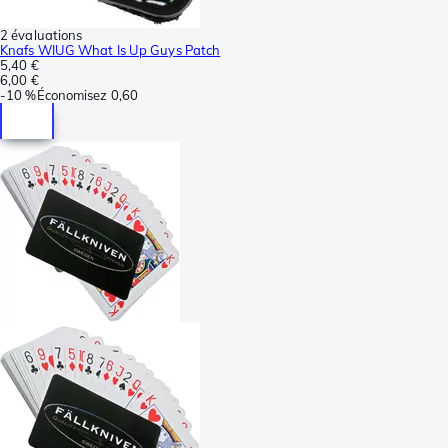
2 évaluations
Knafs WIUG What Is Up Guys Patch
5,40 €
6,00 €
-
10 %
Économisez
0,60