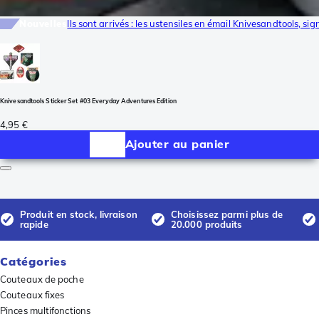
Nouvelles
Ils sont arrivés : les ustensiles en émail Knivesandtools, s
Knivesandtools Sticker Set #03 Everyday Adventures Edition
4,95 €
Ajouter au panier
Produit en stock, livraison
Choisissez parmi plus de
rapide
20.000 produits
Catégories
Couteaux de poche
Couteaux fixes
Pinces multifonctions