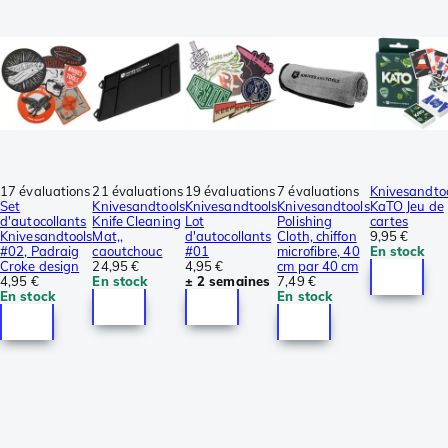
17 évaluations
21 évaluations
19 évaluations
7 évaluations
Knivesandto
Set
Knivesandtools
Knivesandtools
Knivesandtools
KaTO Jeu de
d'autocollants
Knife Cleaning
Lot
Polishing
cartes
Knivesandtools
Mat,,
d'autocollants
Cloth, chiffon
9,95 €
#02, Padraig
caoutchouc
#01
microfibre, 40
En stock
Croke design
24,95 €
4,95 €
cm par 40 cm
4,95 €
En stock
± 2 semaines
7,49 €
En stock
En stock