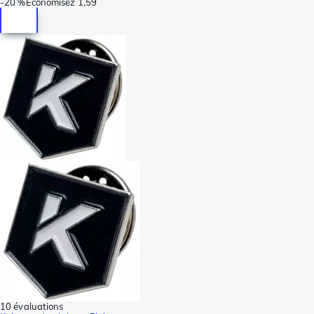
-
20 %
Économisez
1,59
10 évaluations