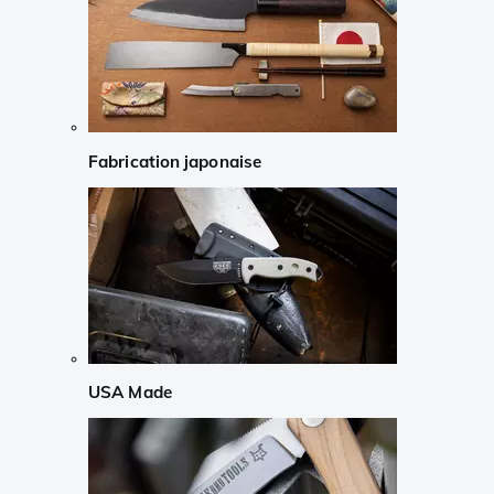
Fabrication japonaise
USA Made