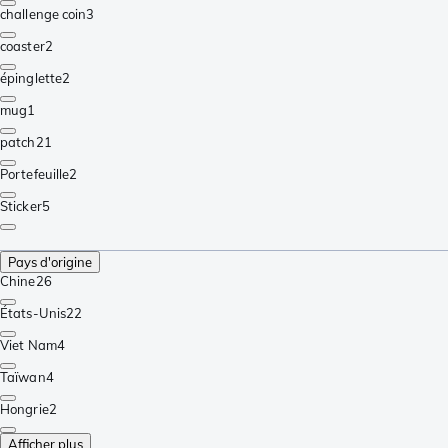
challenge coin
3
coaster
2
épinglette
2
mug
1
patch
21
Portefeuille
2
Sticker
5
Pays d'origine
Chine
26
États-Unis
22
Viet Nam
4
Taïwan
4
Hongrie
2
Afficher plus