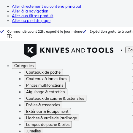
Aller directement au contenu principal
Aller à la navigation
Aller aux filtres produit
Aller au pied de page
Commandé avant 22h, expédié le jour même
Expédition gratuite à parti
FR
Ca
Catégories
Couteaux de poche
Couteaux à lames fixes
Pinces multifonctions
Aiguisage & entretien
Couteaux de cuisine & ustensiles
Poêles & casseroles
Extérieur & Équipement
Haches & outils de jardinage
Lampes de poche & piles
Jumelles