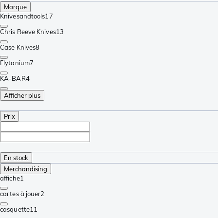
Marque
Knivesandtools
17
Chris Reeve Knives
13
Case Knives
8
Flytanium
7
KA-BAR
4
Afficher plus
Prix
En stock
Merchandising
affiche
1
cartes à jouer
2
casquette
11