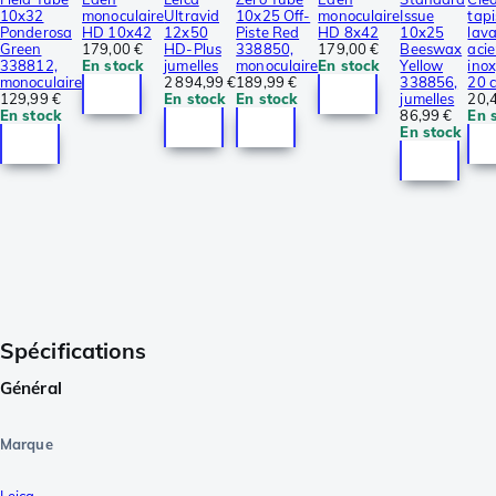
10x32
monoculaire
Ultravid
10x25 Off-
monoculaire
Issue
tapi
Ponderosa
HD 10x42
12x50
Piste Red
HD 8x42
10x25
lav
Green
179,00 €
HD-Plus
338850,
179,00 €
Beeswax
acie
338812,
En stock
jumelles
monoculaire
En stock
Yellow
inox
monoculaire
2 894,99 €
189,99 €
338856,
20 
129,99 €
En stock
En stock
jumelles
20,
En stock
86,99 €
En 
En stock
Spécifications
Général
Marque