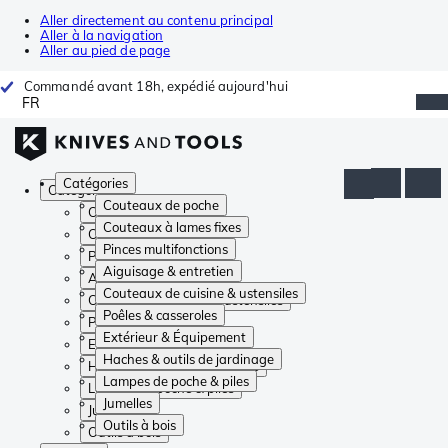
Aller directement au contenu principal
Aller à la navigation
Aller au pied de page
Commandé avant 18h, expédié aujourd'hui
FR
Catégories
Catégories
Couteaux de poche
Couteaux de poche
Couteaux à lames fixes
Couteaux à lames fixes
Pinces multifonctions
Pinces multifonctions
Aiguisage & entretien
Aiguisage & entretien
Couteaux de cuisine & ustensiles
Couteaux de cuisine & ustensiles
Poêles & casseroles
Poêles & casseroles
Extérieur & Équipement
Extérieur & Équipement
Haches & outils de jardinage
Haches & outils de jardinage
Lampes de poche & piles
Lampes de poche & piles
Jumelles
Jumelles
Outils à bois
Outils à bois