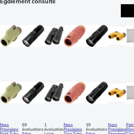
Également consulté
Nocs
69
1
Nocs
39
Nocs
Pet
Provisions
évaluations
évaluation
Provisions
évaluations
Provisions
Rin
Field Tube
Eden
Leica
Zero Tube
Eden
Standard
Clea