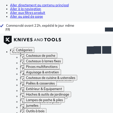
Aller directement au contenu principal
Aller à la navigation
Aller aux filtres produit
Aller au pied de page
Commandé avant 22h, expédié le jour même
FR
Catégories
Catégories
Couteaux de poche
Couteaux de poche
Couteaux à lames fixes
Couteaux à lames fixes
Pinces multifonctions
Pinces multifonctions
Aiguisage & entretien
Aiguisage & entretien
Couteaux de cuisine & ustensiles
Couteaux de cuisine & ustensiles
Poêles & casseroles
Poêles & casseroles
Extérieur & Équipement
Extérieur & Équipement
Haches & outils de jardinage
Haches & outils de jardinage
Lampes de poche & piles
Lampes de poche & piles
Jumelles
Jumelles
Outils à bois
Outils à bois