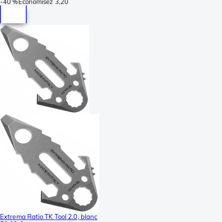
-
40 %
Économisez
3,20
Extrema Ratio TK Tool 2.0, blanc