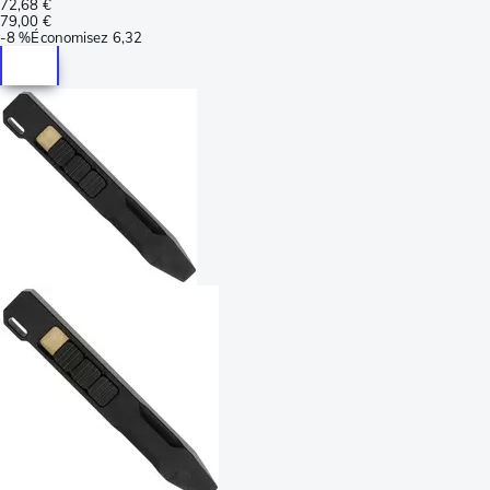
72,68 €
79,00 €
-
8 %
Économisez
6,32