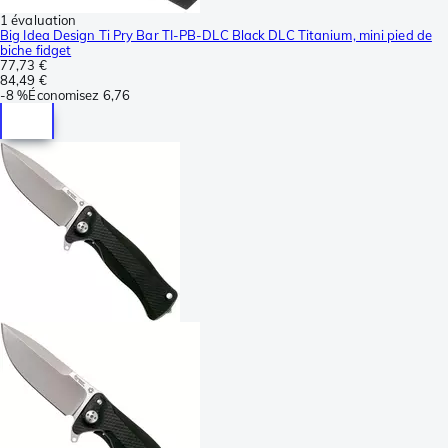
1 évaluation
Big Idea Design Ti Pry Bar TI-PB-DLC Black DLC Titanium, mini pied de
biche fidget
77,73 €
84,49 €
-
8 %
Économisez
6,76