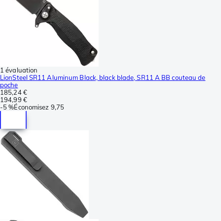
1 évaluation
LionSteel SR11 Aluminum Black, black blade, SR11 A BB couteau de
poche
185,24 €
194,99 €
-
5 %
Économisez
9,75