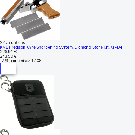
2 évaluations
KME Precision Knife Sharpening System, Diamond Stone Kit, KF-D4
226,91 €
243,99 €
-
7 %
Économisez
17,08