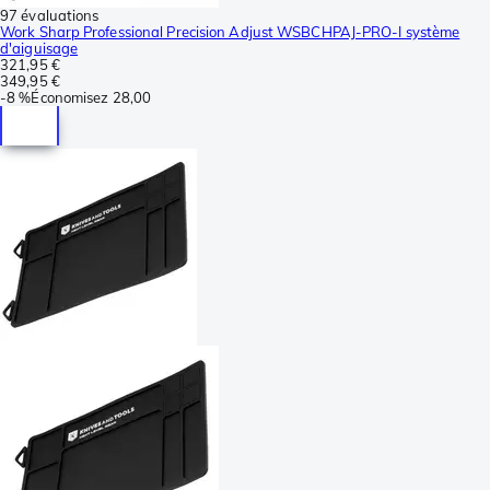
97 évaluations
Work Sharp Professional Precision Adjust WSBCHPAJ-PRO-I système
d'aiguisage
321,95 €
349,95 €
-
8 %
Économisez
28,00