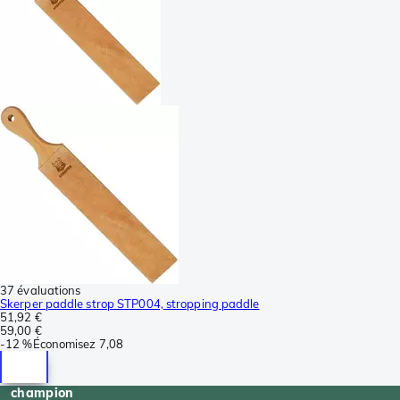
37 évaluations
Skerper paddle strop STP004, stropping paddle
51,92 €
59,00 €
-
12 %
Économisez
7,08
champion