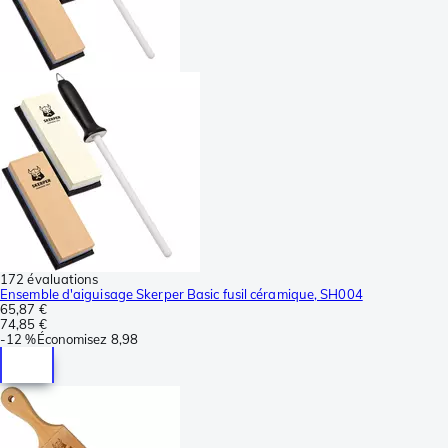
172 évaluations
Ensemble d'aiguisage Skerper Basic fusil céramique, SH004
65,87 €
74,85 €
-
12 %
Économisez
8,98