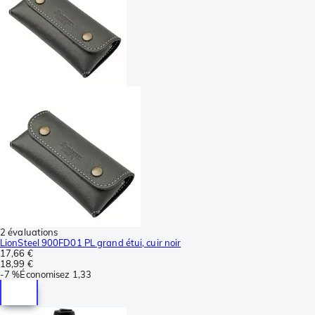
2 évaluations
LionSteel 900FD01 PL grand étui, cuir noir
17,66 €
18,99 €
-
7 %
Économisez
1,33