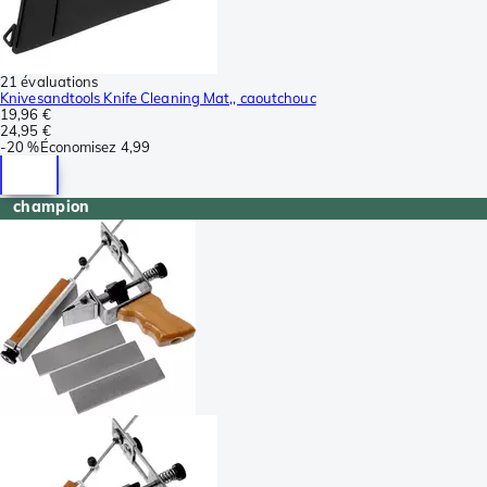
21 évaluations
Knivesandtools Knife Cleaning Mat,, caoutchouc
19,96 €
24,95 €
-
20 %
Économisez
4,99
champion