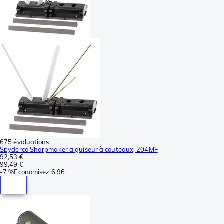
675 évaluations
Spyderco Sharpmaker aiguiseur à couteaux, 204MF
92,53 €
99,49 €
-
7 %
Économisez
6,96