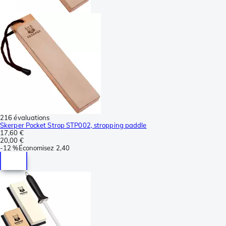
216 évaluations
Skerper Pocket Strop STP002, stropping paddle
17,60 €
20,00 €
-
12 %
Économisez
2,40