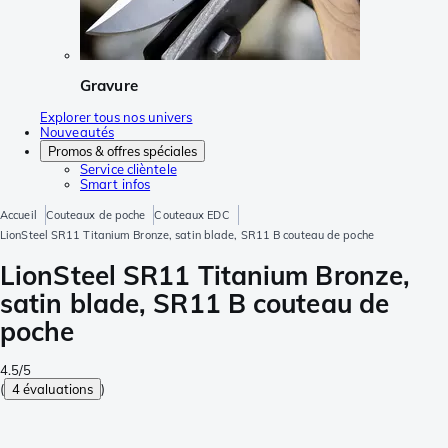
Gravure
Explorer tous nos univers
Nouveautés
Promos & offres spéciales
Service clièntele
Smart infos
Accueil
Couteaux de poche
Couteaux EDC
LionSteel SR11 Titanium Bronze, satin blade, SR11 B couteau de poche
LionSteel SR11 Titanium Bronze,
satin blade, SR11 B couteau de
poche
4.5/5
(
4 évaluations
)