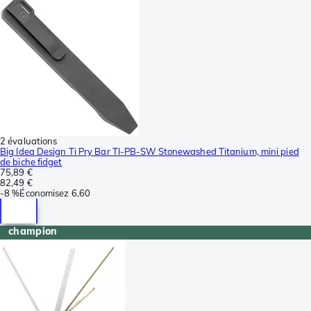
2 évaluations
Big Idea Design Ti Pry Bar TI-PB-SW Stonewashed Titanium, mini pied
de biche fidget
75,89 €
82,49 €
-
8 %
Économisez
6,60
champion