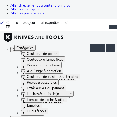
Aller directement au contenu principal
Aller à la navigation
Aller au pied de page
Commandé aujourd'hui, expédié demain
FR
Catégories
Catégories
Couteaux de poche
Couteaux de poche
Couteaux à lames fixes
Couteaux à lames fixes
Pinces multifonctions
Pinces multifonctions
Aiguisage & entretien
Aiguisage & entretien
Couteaux de cuisine & ustensiles
Couteaux de cuisine & ustensiles
Poêles & casseroles
Poêles & casseroles
Extérieur & Équipement
Extérieur & Équipement
Haches & outils de jardinage
Haches & outils de jardinage
Lampes de poche & piles
Lampes de poche & piles
Jumelles
Jumelles
Outils à bois
Outils à bois