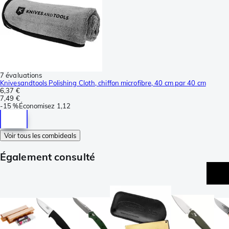
7 évaluations
Knivesandtools Polishing Cloth, chiffon microfibre, 40 cm par 40 cm
6,37 €
7,49 €
-
15 %
Économisez
1,12
Voir tous les combideals
Également consulté