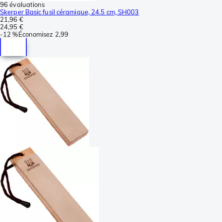
96 évaluations
Skerper Basic fusil céramique, 24.5 cm, SH003
21,96 €
24,95 €
-
12 %
Économisez
2,99