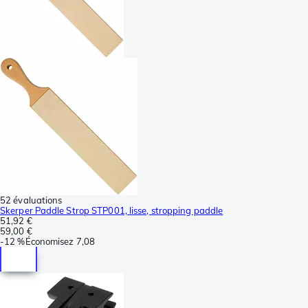
52 évaluations
Skerper Paddle Strop STP001, lisse, stropping paddle
51,92 €
59,00 €
-
12 %
Économisez
7,08