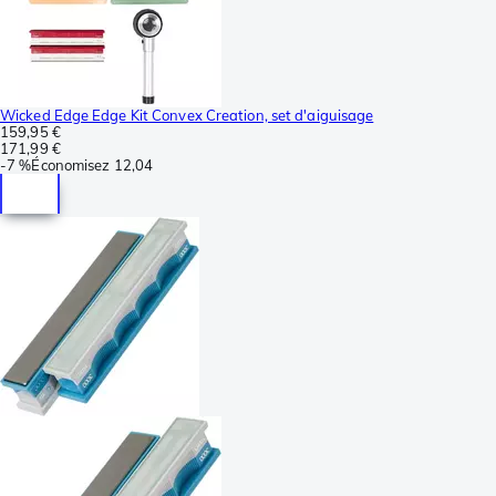
Wicked Edge Edge Kit Convex Creation, set d'aiguisage
159,95 €
171,99 €
-
7 %
Économisez
12,04