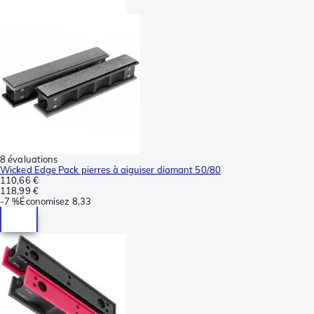
8 évaluations
Wicked Edge Pack pierres à aiguiser diamant 50/80
110,66 €
118,99 €
-
7 %
Économisez
8,33