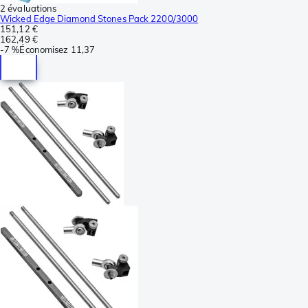
2 évaluations
Wicked Edge Diamond Stones Pack 2200/3000
151,12 €
162,49 €
-
7 %
Économisez
11,37