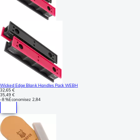
Wicked Edge Blank Handles Pack WEBH
32,65 €
35,49 €
-
8 %
Économisez
2,84