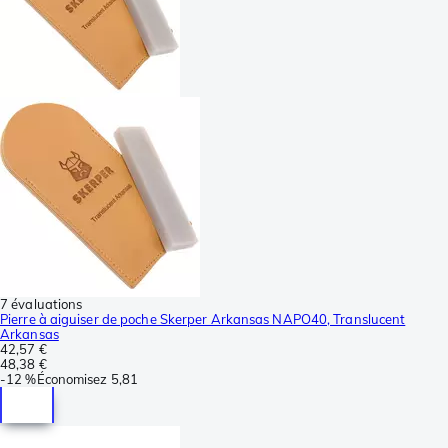
7 évaluations
Pierre à aiguiser de poche Skerper Arkansas NAPO40, Translucent
Arkansas
42,57 €
48,38 €
-
12 %
Économisez
5,81