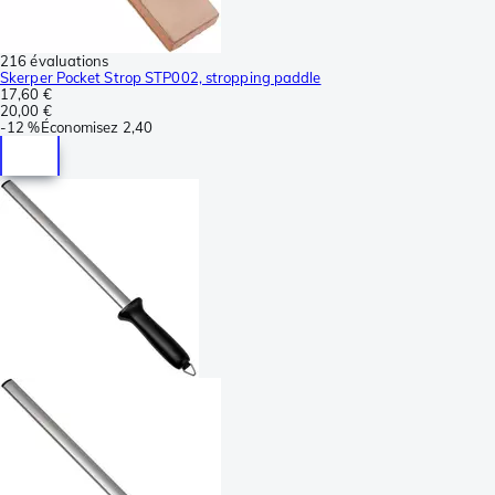
216 évaluations
Skerper Pocket Strop STP002, stropping paddle
17,60 €
20,00 €
-
12 %
Économisez
2,40