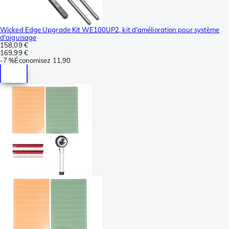
Wicked Edge Upgrade Kit WE100UP2, kit d'amélioration pour système
d'aiguisage
158,09 €
169,99 €
-
7 %
Économisez
11,90