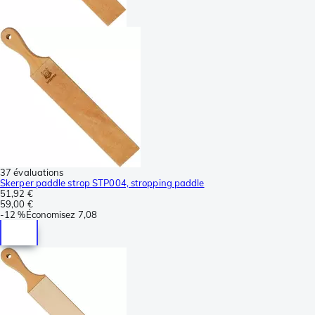
37 évaluations
Skerper paddle strop STP004, stropping paddle
51,92 €
59,00 €
-
12 %
Économisez
7,08