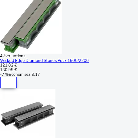
4 évaluations
Wicked Edge Diamond Stones Pack 1500/2200
121,82 €
130,99 €
-
7 %
Économisez
9,17