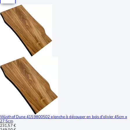
Wüsthof Dune 4159800502 planche à découper en bois d'olivier 45cm x
27,5cm
231,57 €
249,00 €