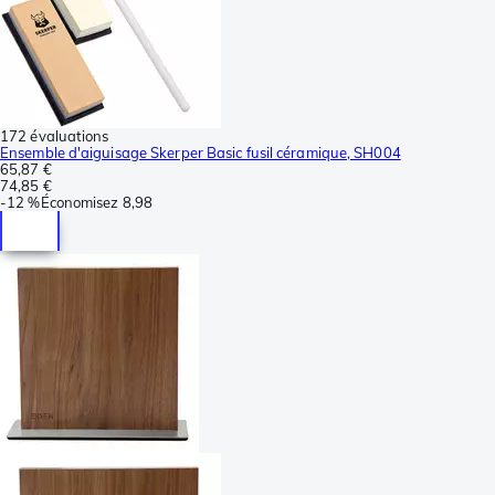
172 évaluations
Ensemble d'aiguisage Skerper Basic fusil céramique, SH004
65,87 €
74,85 €
-
12 %
Économisez
8,98