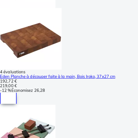
4 évaluations
Eden Planche à découper faite à la main, Bois Iroko, 37x27 cm
192,72 €
219,00 €
-
12 %
Économisez
26,28