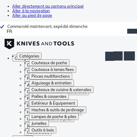
Aller directement au contenu principal
Aller à la navigation
Aller au pied de page
Commandé maintenant, expédié dimanche
FR
Catégories
Catégories
Couteaux de poche
Couteaux de poche
Couteaux à lames fixes
Couteaux à lames fixes
Pinces multifonctions
Pinces multifonctions
Aiguisage & entretien
Aiguisage & entretien
Couteaux de cuisine & ustensiles
Couteaux de cuisine & ustensiles
Poêles & casseroles
Poêles & casseroles
Extérieur & Équipement
Extérieur & Équipement
Haches & outils de jardinage
Haches & outils de jardinage
Lampes de poche & piles
Lampes de poche & piles
Jumelles
Jumelles
Outils à bois
Outils à bois