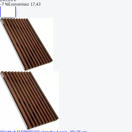
-
7 %
Économisez
17,43
Wüsthof 4159800201 planche à pain, 40x25 cm