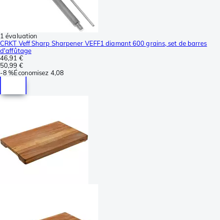
1 évaluation
CRKT Veff Sharp Sharpener VEFF1 diamant 600 grains, set de barres
d'affûtage
46,91 €
50,99 €
-
8 %
Économisez
4,08