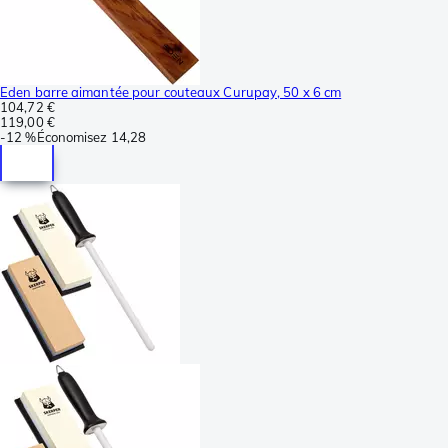
Eden barre aimantée pour couteaux Curupay, 50 x 6 cm
104,72 €
119,00 €
-
12 %
Économisez
14,28