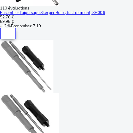
110 évaluations
Ensemble d'aiguisage Skerper Basic, fusil diamant, SH006
52,76 €
59,95 €
-
12 %
Économisez
7,19