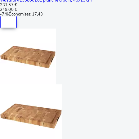
231,57 €
249,00 €
-
7 %
Économisez
17,43