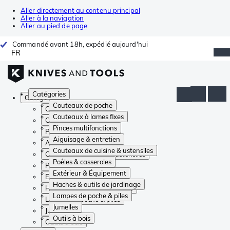
Aller directement au contenu principal
Aller à la navigation
Aller au pied de page
Commandé avant 18h, expédié aujourd'hui
FR
Catégories
Catégories
Couteaux de poche
Couteaux de poche
Couteaux à lames fixes
Couteaux à lames fixes
Pinces multifonctions
Pinces multifonctions
Aiguisage & entretien
Aiguisage & entretien
Couteaux de cuisine & ustensiles
Couteaux de cuisine & ustensiles
Poêles & casseroles
Poêles & casseroles
Extérieur & Équipement
Extérieur & Équipement
Haches & outils de jardinage
Haches & outils de jardinage
Lampes de poche & piles
Lampes de poche & piles
Jumelles
Jumelles
Outils à bois
Outils à bois