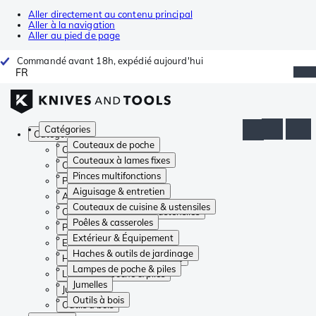
Aller directement au contenu principal
Aller à la navigation
Aller au pied de page
Commandé avant 18h, expédié aujourd'hui
FR
Catégories
Catégories
Couteaux de poche
Couteaux de poche
Couteaux à lames fixes
Couteaux à lames fixes
Pinces multifonctions
Pinces multifonctions
Aiguisage & entretien
Aiguisage & entretien
Couteaux de cuisine & ustensiles
Couteaux de cuisine & ustensiles
Poêles & casseroles
Poêles & casseroles
Extérieur & Équipement
Extérieur & Équipement
Haches & outils de jardinage
Haches & outils de jardinage
Lampes de poche & piles
Lampes de poche & piles
Jumelles
Jumelles
Outils à bois
Outils à bois