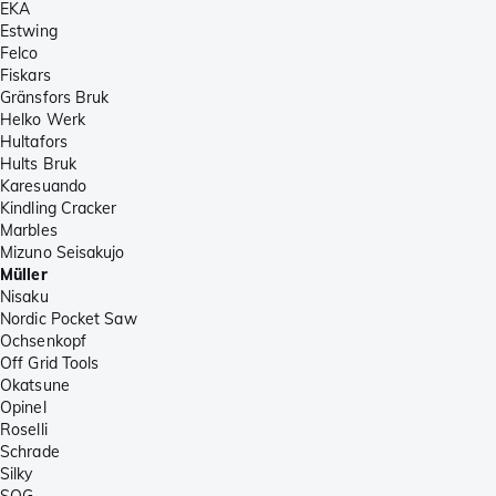
EKA
Estwing
Felco
Fiskars
Gränsfors Bruk
Helko Werk
Hultafors
Hults Bruk
Karesuando
Kindling Cracker
Marbles
Mizuno Seisakujo
Müller
Nisaku
Nordic Pocket Saw
Ochsenkopf
Off Grid Tools
Okatsune
Opinel
Roselli
Schrade
Silky