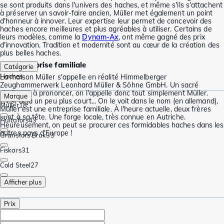
se sont produits dans l'univers des haches, et même s'ils s'attachent
à préserver un savoir-faire ancien, Müller met également un point
d'honneur à innover. Leur expertise leur permet de concevoir des
haches encore meilleures et plus agréables à utiliser. Certains de
leurs modèles, comme la
Dynam-Ax
, ont même gagné des prix
d'innovation. Tradition et modernité sont au cœur de la création des
plus belles haches.
Une entreprise familiale
Catégorie
Haches
La maison Müller s'appelle en réalité Himmelberger
Zeughammerwerk Leonhard Müller & Söhne GmbH. Un sacré
challenge à prononcer, on l'appelle donc tout simplement Müller.
Marque
C'est déjà un peu plus court... On le voit dans le nom (en allemand),
Müller
18
Müller est une entreprise familiale. À l'heure actuelle, deux frères
sont à sa tête. Une forge locale, très connue en Autriche.
Hultafors
43
Heureusement, on peut se procurer ces formidables haches dans les
autres pays d'Europe !
Gränsfors Bruk
33
Fiskars
31
Cold Steel
27
Afficher plus
Prix