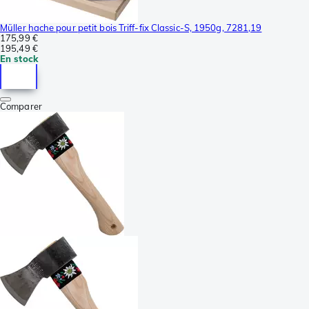
Müller hache pour petit bois Triff-fix Classic-S, 1950g, 7281,19
175,99 €
195,49 €
En stock
Comparer