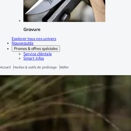
Gravure
Explorer tous nos univers
Nouveautés
Promos & offres spéciales
Service clièntele
Smart infos
Accueil
Haches & outils de jardinage
Müller