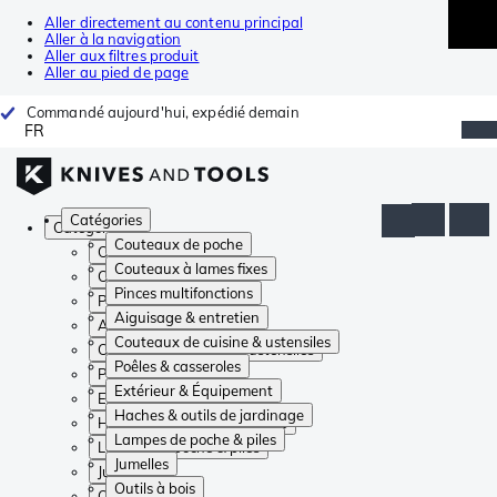
Aller directement au contenu principal
Aller à la navigation
Aller aux filtres produit
Aller au pied de page
Commandé aujourd'hui, expédié demain
FR
Catégories
Catégories
Couteaux de poche
Couteaux de poche
Couteaux à lames fixes
Couteaux à lames fixes
Pinces multifonctions
Pinces multifonctions
Aiguisage & entretien
Aiguisage & entretien
Couteaux de cuisine & ustensiles
Couteaux de cuisine & ustensiles
Poêles & casseroles
Poêles & casseroles
Extérieur & Équipement
Extérieur & Équipement
Haches & outils de jardinage
Haches & outils de jardinage
Lampes de poche & piles
Lampes de poche & piles
Jumelles
Jumelles
Outils à bois
Outils à bois