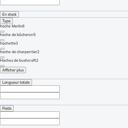
En stock
Type
hache Merlin
6
hache de bûcheron
5
hachette
3
hache de charpentier
2
Haches de bushcraft
2
Afficher plus
Longueur totale
Poids