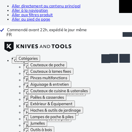
Aller directement au contenu principal
Aller à la navigation
Aller aux filtres produit
Aller au pied de page
Commandé avant 22h, expédié le jour même
FR
Catégories
Catégories
Couteaux de poche
Couteaux de poche
Couteaux à lames fixes
Couteaux à lames fixes
Pinces multifonctions
Pinces multifonctions
Aiguisage & entretien
Aiguisage & entretien
Couteaux de cuisine & ustensiles
Couteaux de cuisine & ustensiles
Poêles & casseroles
Poêles & casseroles
Extérieur & Équipement
Extérieur & Équipement
Haches & outils de jardinage
Haches & outils de jardinage
Lampes de poche & piles
Lampes de poche & piles
Jumelles
Jumelles
Outils à bois
Outils à bois