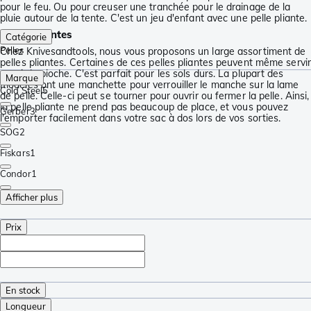
pour le feu. Ou pour creuser une tranchée pour le drainage de la
pluie autour de la tente. C'est un jeu d'enfant avec une pelle pliante.
Pelles pliantes
Catégorie
Pelles
Chez Knivesandtools, nous vous proposons un large assortiment de
pelles pliantes. Certaines de ces pelles pliantes peuvent même servir
aussi de pioche. C'est parfait pour les sols durs. La plupart des
Marque
modèles ont une manchette pour verrouiller le manche sur la lame
Cold Steel
5
de pelle. Celle-ci peut se tourner pour ouvrir ou fermer la pelle. Ainsi,
la pelle pliante ne prend pas beaucoup de place, et vous pouvez
Gerber
3
l'emporter facilement dans votre sac à dos lors de vos sorties.
SOG
2
Fiskars
1
Condor
1
Afficher plus
Prix
En stock
Longueur