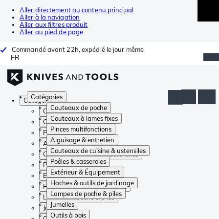
Aller directement au contenu principal
Aller à la navigation
Aller aux filtres produit
Aller au pied de page
Commandé avant 22h, expédié le jour même
FR
Catégories
Catégories
Couteaux de poche
Couteaux de poche
Couteaux à lames fixes
Couteaux à lames fixes
Pinces multifonctions
Pinces multifonctions
Aiguisage & entretien
Aiguisage & entretien
Couteaux de cuisine & ustensiles
Couteaux de cuisine & ustensiles
Poêles & casseroles
Poêles & casseroles
Extérieur & Équipement
Extérieur & Équipement
Haches & outils de jardinage
Haches & outils de jardinage
Lampes de poche & piles
Lampes de poche & piles
Jumelles
Jumelles
Outils à bois
Outils à bois