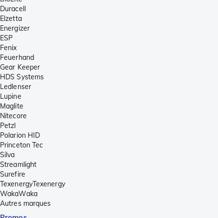
Duracell
Elzetta
Energizer
ESP
Fenix
Feuerhand
Gear Keeper
HDS Systems
Ledlenser
Lupine
Maglite
Nitecore
Petzl
Polarion HID
Princeton Tec
Silva
Streamlight
Surefire
TexenergyTexenergy
WakaWaka
Autres marques
Promos