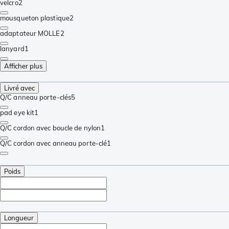
velcro
2
mousqueton plastique
2
adaptateur MOLLE
2
lanyard
1
Afficher plus
Livré avec
Q/C anneau porte-clés
5
pad eye kit
1
Q/C cordon avec boucle de nylon
1
Q/C cordon avec anneau porte-clé
1
Poids
Longueur