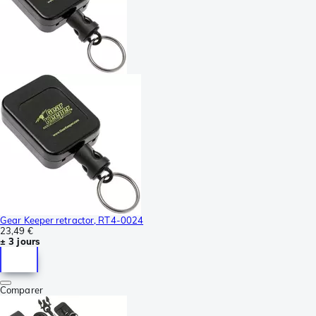
Gear Keeper retractor, RT4-0024
23,49 €
± 3 jours
Comparer