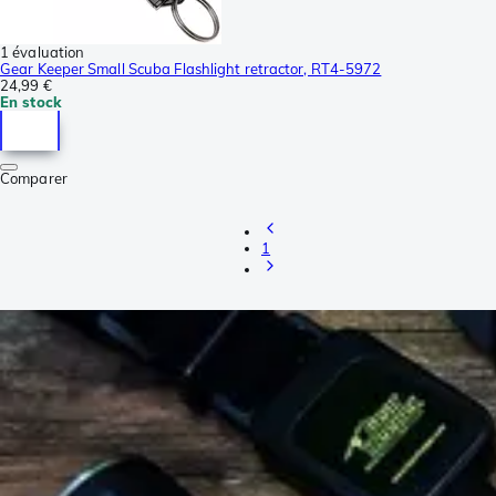
1 évaluation
Gear Keeper Small Scuba Flashlight retractor, RT4-5972
24,99 €
En stock
Comparer
1