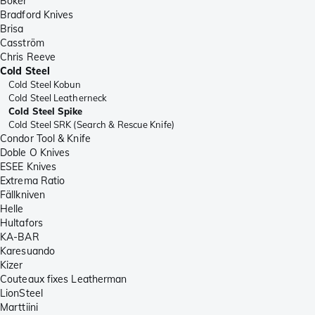
Böker
Bradford Knives
Brisa
Casström
Chris Reeve
Cold Steel
Cold Steel Kobun
Cold Steel Leatherneck
Cold Steel Spike
Cold Steel SRK (Search & Rescue Knife)
Condor Tool & Knife
Doble O Knives
ESEE Knives
Extrema Ratio
Fällkniven
Helle
Hultafors
KA-BAR
Karesuando
Kizer
Couteaux fixes Leatherman
LionSteel
Marttiini