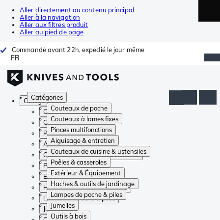
Aller directement au contenu principal
Aller à la navigation
Aller aux filtres produit
Aller au pied de page
Commandé avant 22h, expédié le jour même
FR
Catégories
Catégories
Couteaux de poche
Couteaux de poche
Couteaux à lames fixes
Couteaux à lames fixes
Pinces multifonctions
Pinces multifonctions
Aiguisage & entretien
Aiguisage & entretien
Couteaux de cuisine & ustensiles
Couteaux de cuisine & ustensiles
Poêles & casseroles
Poêles & casseroles
Extérieur & Équipement
Extérieur & Équipement
Haches & outils de jardinage
Haches & outils de jardinage
Lampes de poche & piles
Lampes de poche & piles
Jumelles
Jumelles
Outils à bois
Outils à bois