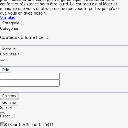
confort et résistance sans être lourd. Le couteau est si léger et
maniable que vous oubliez presque que vous le portez jusqu'à ce
que vous en ayez besoin.
Voir plus
Catégorie
Categories
Couteaux à lame fixe
4
Marque
Cold Steel
4
Prix
En stock
Gamme
Spike
4
Recon
13
SRK (Search & Rescue Knife)
11