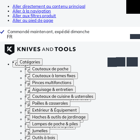
Aller directement au contenu principal
Aller à la navigation
Aller aux filtres produit
Aller au pied de page
Commandé maintenant, expédié dimanche
FR
Catégories
Catégories
Couteaux de poche
Couteaux de poche
Couteaux à lames fixes
Couteaux à lames fixes
Pinces multifonctions
Pinces multifonctions
Aiguisage & entretien
Aiguisage & entretien
Couteaux de cuisine & ustensiles
Couteaux de cuisine & ustensiles
Poêles & casseroles
Poêles & casseroles
Extérieur & Équipement
Extérieur & Équipement
Haches & outils de jardinage
Haches & outils de jardinage
Lampes de poche & piles
Lampes de poche & piles
Jumelles
Jumelles
Outils à bois
Outils à bois