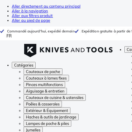
Aller directement au contenu principal
Aller à la navigation
Aller aux filtres produit
Aller au pied de page
Commandé aujourd'hui, expédié demain
Expédition gratuite à partir de
FR
Ca
Catégories
Couteaux de poche
Couteaux à lames fixes
Pinces multifonctions
Aiguisage & entretien
Couteaux de cuisine & ustensiles
Poêles & casseroles
Extérieur & Équipement
Haches & outils de jardinage
Lampes de poche & piles
Jumelles