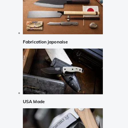
Fabrication japonaise
USA Made