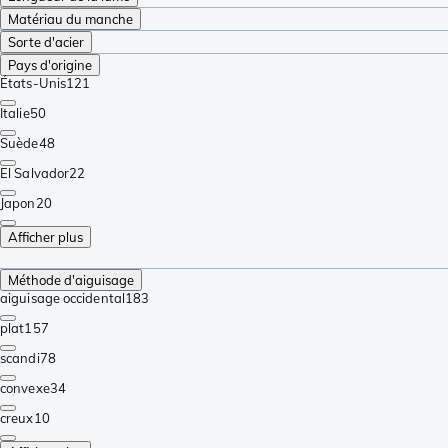
Matériau du manche
Sorte d'acier
Pays d'origine
États-Unis
121
Italie
50
Suède
48
El Salvador
22
Japon
20
Afficher plus
Méthode d'aiguisage
aiguisage occidental
183
plat
157
scandi
78
convexe
34
creux
10