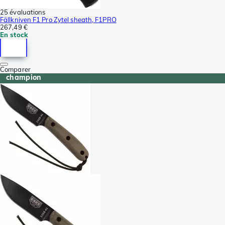
25 évaluations
Fällkniven F1 Pro Zytel sheath, F1PRO
267,49 €
En stock
Comparer
champion