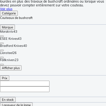
lourdes en plus des travaux de bushcraft ordinaires ou lorsque vous
devez pouvoir compter entièrement sur votre couteau.
Voir plus
Catégorie
Couteaux de bushcraft
Marque
Morakniv
43
ESEE Knives
43
Bradford Knives
40
Lionsteel
26
Fällkniven
23
Afficher plus
Prix
En stock
Longueur de la lame