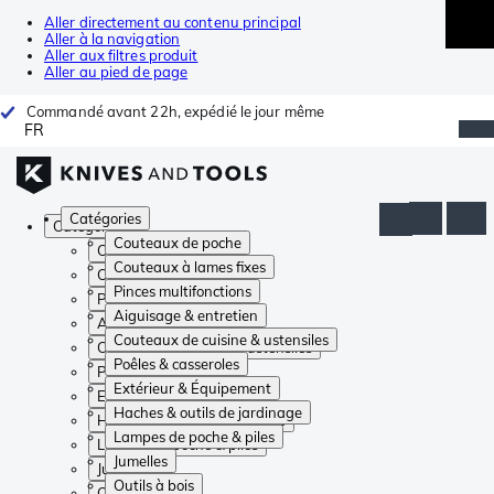
Aller directement au contenu principal
Aller à la navigation
Aller aux filtres produit
Aller au pied de page
Commandé avant 22h, expédié le jour même
FR
Catégories
Catégories
Couteaux de poche
Couteaux de poche
Couteaux à lames fixes
Couteaux à lames fixes
Pinces multifonctions
Pinces multifonctions
Aiguisage & entretien
Aiguisage & entretien
Couteaux de cuisine & ustensiles
Couteaux de cuisine & ustensiles
Poêles & casseroles
Poêles & casseroles
Extérieur & Équipement
Extérieur & Équipement
Haches & outils de jardinage
Haches & outils de jardinage
Lampes de poche & piles
Lampes de poche & piles
Jumelles
Jumelles
Outils à bois
Outils à bois