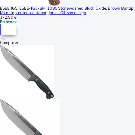
ESEE JG5, ESEE-JG5-BM, 1095 Stonewashed Black Oxide, Brown Burlap
Micarta, couteau outdoor, James Gibson design
172,99 €
En stock
Comparer