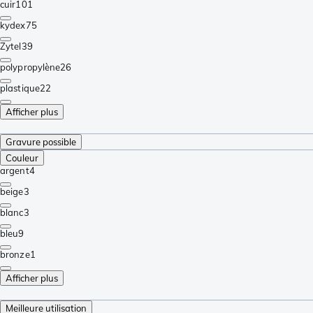
cuir
101
kydex
75
Zytel
39
polypropylène
26
plastique
22
Afficher plus
Gravure possible
Couleur
argent
4
beige
3
blanc
3
bleu
9
bronze
1
Afficher plus
Meilleure utilisation