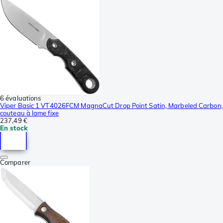
6 évaluations
Viper Basic 1 VT4026FCM MagnaCut Drop Point Satin, Marbeled Carbon,
couteau à lame fixe
237,49 €
En stock
Comparer