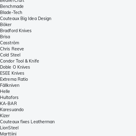
BeaverCraft
Benchmade
Blade-Tech
Couteaux Big Idea Design
Böker
Bradford Knives
Brisa
Casström
Chris Reeve
Cold Steel
Condor Tool & Knife
Doble O Knives
ESEE Knives
Extrema Ratio
Fällkniven
Helle
Hultafors
KA-BAR
Karesuando
Kizer
Couteaux fixes Leatherman
LionSteel
Marttiini