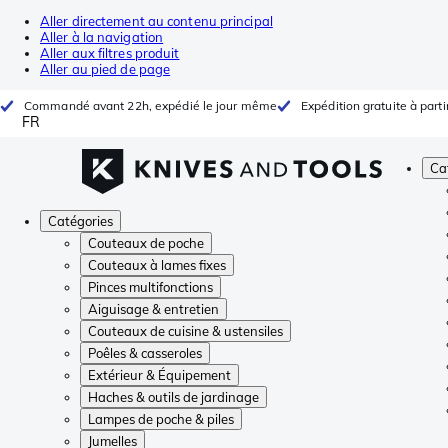
Aller directement au contenu principal
Aller à la navigation
Aller aux filtres produit
Aller au pied de page
Commandé avant 22h, expédié le jour même
Expédition gratuite à parti
FR
Ca
Catégories
Couteaux de poche
Couteaux à lames fixes
Pinces multifonctions
Aiguisage & entretien
Couteaux de cuisine & ustensiles
Poêles & casseroles
Extérieur & Équipement
Haches & outils de jardinage
Lampes de poche & piles
Jumelles