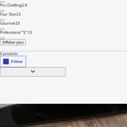
Pro (Zwilling)
24
Four Star
23
Gourmet
19
Professional "S"
13
Afficher plus
0
produits
Filtrer