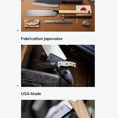
Fabrication japonaise
USA Made