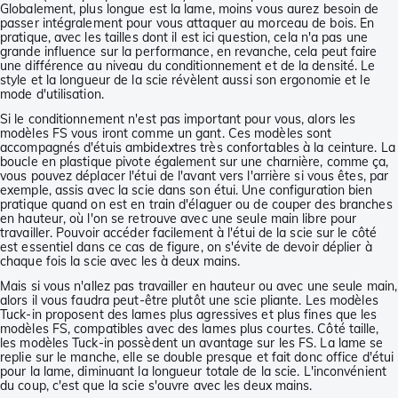
Globalement, plus longue est la lame, moins vous aurez besoin de
passer intégralement pour vous attaquer au morceau de bois. En
pratique, avec les tailles dont il est ici question, cela n'a pas une
grande influence sur la performance, en revanche, cela peut faire
une différence au niveau du conditionnement et de la densité. Le
style et la longueur de la scie révèlent aussi son ergonomie et le
mode d'utilisation.
Si le conditionnement n'est pas important pour vous, alors les
modèles FS vous iront comme un gant. Ces modèles sont
accompagnés d'étuis ambidextres très confortables à la ceinture. La
boucle en plastique pivote également sur une charnière, comme ça,
vous pouvez déplacer l'étui de l'avant vers l'arrière si vous êtes, par
exemple, assis avec la scie dans son étui. Une configuration bien
pratique quand on est en train d'élaguer ou de couper des branches
en hauteur, où l'on se retrouve avec une seule main libre pour
travailler. Pouvoir accéder facilement à l'étui de la scie sur le côté
est essentiel dans ce cas de figure, on s'évite de devoir déplier à
chaque fois la scie avec les à deux mains.
Mais si vous n'allez pas travailler en hauteur ou avec une seule main,
alors il vous faudra peut-être plutôt une scie pliante. Les modèles
Tuck-in proposent des lames plus agressives et plus fines que les
modèles FS, compatibles avec des lames plus courtes. Côté taille,
les modèles Tuck-in possèdent un avantage sur les FS. La lame se
replie sur le manche, elle se double presque et fait donc office d'étui
pour la lame, diminuant la longueur totale de la scie. L'inconvénient
du coup, c'est que la scie s'ouvre avec les deux mains.