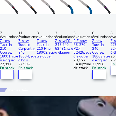
7
11
3
3
6
6
8
évaluations
évaluations
évaluations
évaluations
évaluations
évaluations
éva
Z-saw
Z-saw
Z-saw
Z-saw FS-
E Z-saw
Z-saw
Z-s
Tuck-In
Tuck-In
Tuck-In
245 240,
FS-270
Tuck-In
275
210
Carpentry
210 Fine,
52431, scie
P2.4
240
524
Coarse,
240,
18002, scie
à élaguer
52425, scie
Coarse,
à é
18001, scie
18004, scie
à élaguer
à élaguer
18003, scie
25,
à élaguer
à bois
23,45 €
à élaguer
26,
27,99 €
27,99 €
En rupture
33,99 €
En 
En stock
En stock
de stock
En stock
Thèmes liés