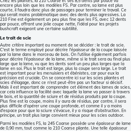
Chez les pliantes, la 210 Coarse et ses 8,5 dents par pouce va
encore plus loin que les modèles FS. Par contre, sa lame est plus
courte, il faudra donc plus de passages pour terminer le travail. Ce
qui serait moins problématique avec des dents plus agressives. La
210 Fine est également un peu plus fine que les FS, avec 12 dents
par pouce, offrant une jolie coupe nette, l'idéal pour les projets
bushcraft exigeant une certaine subtilité.
Le trait de scie
Autre critère important au moment de se décider : le trait de scie.
C'est le terme employé pour décrire l'épaisseur de la coupe laissée
par la lame dans le morceau de bois. On l'utilise également parfois
pour décrire l'épaisseur de la lame, même si le trait sera au final plus
large que la lame, vu que les dents sont un peu plus larges que la
lame en soi. Plus le trait est large, plus la coupe sera large. Le trait
est important pour les menuisiers et ébénistes, car pour eux la
précision est cruciale. On se concentre ici sur les scies pliantes et
scies d'élagage, donc ce n'est peut-être pas un facteur si décisif.
Mais il est important de comprendre cet élément des lames de scies,
car cela influence la facilité avec laquelle la lame va passer à travers
le bois, et la quantité de sciure et de résidus produits par la coupe.
Plus fine est la coupe, moins il y aura de résidus, par contre, il sera
plus difficile d'opérer une coupe profonde, et comme il y a moins
d'espace pour que la sciure s'évacue, il y a risque d'obstruction. En
principe, un trait plus large convient mieux pour les scies outdoor.
Parmi les modèles FS, la 245 Coarse possède une épaisseur de lame
de 0,90 mm, tout comme la 210 Coarse pliante. Une telle épaisseur