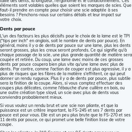
taille des dents, la longueur, l'ergonomie et le conditionnement. Ces
éléments sont valables quelles que soient les marques de scies. Que
faut-il prendre en compte pour choisir une scie adaptée à ses
besoins ? Penchons-nous sur certains détails et leur impact sur
votre choix.
Dents par pouce
L'un des facteurs les plus décisifs pour le choix de la lame est le TPI
("tips per inch" en anglais, soit le nombre de dents par pouce). En
général, moins il y a de dents par pouce sur une lame, plus les dents
seront grosses, plus les creux seront profonds. Ce qui signifie qu'à
chaque passage de la scie, une plus grande quantité de matière sera
coupée et retirée. Du coup, une lame avec moins de ces grosses
dents par pouce coupera bien plus vite qu'une lame avec plus de
dents. Par contre, comme l'action de couper est plus agressive, il y a
plus de risques que les fibres de la matière s'effritent, ce qui peut
donner un rendu rugueux. Plus il y a de dents par pouce, plus subtile
sera la finition de la coupe. Alors, si vous comptez effectuer des
coupes plus délicates, comme l'ébauche d'une cuillère en bois, ou
une autre création type sloyd, un scie avec plus de dents vous
conviendra probablement mieux.
Si vous voulez un rendu brut et une scie non pliante, et que la
puissance est un critère important, la FS-245 et ses 7 dents par
pouce est pour vous. Elle est un peu plus brute que la FS-270 et ses
11 dents par pouce, ce qui promet une belle finition lisse de votre
coupe.