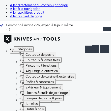
Aller directement au contenu principal
Aller à la navigation
Aller aux filtres produit
Aller au pied de page
Commandé avant 22h, expédié le jour même
FR
Catégories
Catégories
Couteaux de poche
Couteaux de poche
Couteaux à lames fixes
Couteaux à lames fixes
Pinces multifonctions
Pinces multifonctions
Aiguisage & entretien
Aiguisage & entretien
Couteaux de cuisine & ustensiles
Couteaux de cuisine & ustensiles
Poêles & casseroles
Poêles & casseroles
Extérieur & Équipement
Extérieur & Équipement
Haches & outils de jardinage
Haches & outils de jardinage
Lampes de poche & piles
Lampes de poche & piles
Jumelles
Jumelles
Outils à bois
Outils à bois