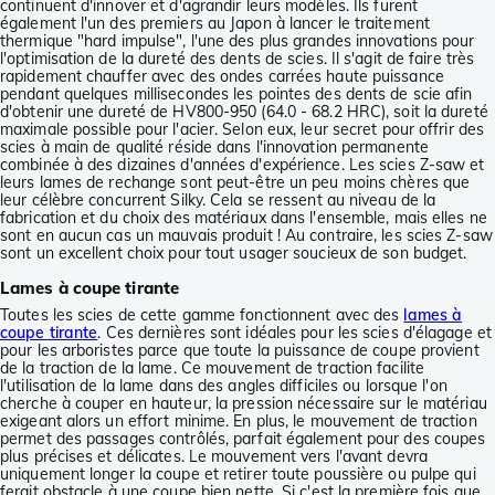
continuent d'innover et d'agrandir leurs modèles. Ils furent
également l'un des premiers au Japon à lancer le traitement
thermique "hard impulse", l'une des plus grandes innovations pour
l'optimisation de la dureté des dents de scies. Il s'agit de faire très
rapidement chauffer avec des ondes carrées haute puissance
pendant quelques millisecondes les pointes des dents de scie afin
d'obtenir une dureté de HV800-950 (64.0 - 68.2 HRC), soit la dureté
maximale possible pour l'acier. Selon eux, leur secret pour offrir des
scies à main de qualité réside dans l'innovation permanente
combinée à des dizaines d'années d'expérience. Les scies Z-saw et
leurs lames de rechange sont peut-être un peu moins chères que
leur célèbre concurrent Silky. Cela se ressent au niveau de la
fabrication et du choix des matériaux dans l'ensemble, mais elles ne
sont en aucun cas un mauvais produit ! Au contraire, les scies Z-saw
sont un excellent choix pour tout usager soucieux de son budget.
Lames à coupe tirante
Toutes les scies de cette gamme fonctionnent avec des
lames à
coupe tirante
. Ces dernières sont idéales pour les scies d'élagage et
pour les arboristes parce que toute la puissance de coupe provient
de la traction de la lame. Ce mouvement de traction facilite
l'utilisation de la lame dans des angles difficiles ou lorsque l'on
cherche à couper en hauteur, la pression nécessaire sur le matériau
exigeant alors un effort minime. En plus, le mouvement de traction
permet des passages contrôlés, parfait également pour des coupes
plus précises et délicates. Le mouvement vers l'avant devra
uniquement longer la coupe et retirer toute poussière ou pulpe qui
ferait obstacle à une coupe bien nette. Si c'est la première fois que