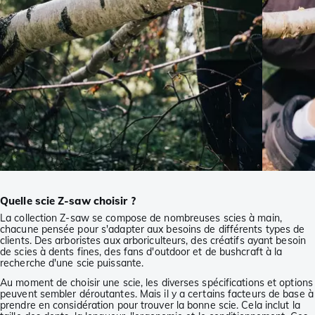
Quelle scie Z-saw choisir ?
La collection Z-saw se compose de nombreuses scies à main,
chacune pensée pour s'adapter aux besoins de différents types de
clients. Des arboristes aux arboriculteurs, des créatifs ayant besoin
de scies à dents fines, des fans d'outdoor et de bushcraft à la
recherche d'une scie puissante.
Au moment de choisir une scie, les diverses spécifications et options
peuvent sembler déroutantes. Mais il y a certains facteurs de base à
prendre en considération pour trouver la bonne scie. Cela inclut la