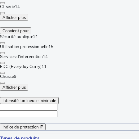
CL série
14
Afficher plus
Convient pour
Sécurité publique
21
Utilisation professionnelle
15
Services d'intervention
14
EDC (Everyday Carry)
11
Chasse
9
Afficher plus
Intensité lumineuse minimale
Indice de protection IP
Types de produits