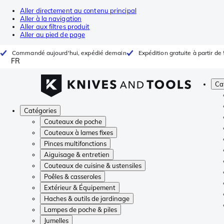
Aller directement au contenu principal
Aller à la navigation
Aller aux filtres produit
Aller au pied de page
Commandé aujourd'hui, expédié demain
Expédition gratuite à partir de
FR
Ca
Catégories
Couteaux de poche
Couteaux à lames fixes
Pinces multifonctions
Aiguisage & entretien
Couteaux de cuisine & ustensiles
Poêles & casseroles
Extérieur & Équipement
Haches & outils de jardinage
Lampes de poche & piles
Jumelles