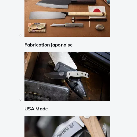
Fabrication japonaise
USA Made