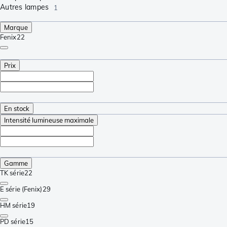
Autres lampes
1
Marque
Fenix
22
Prix
En stock
Intensité lumineuse maximale
Gamme
TK série
22
E série (Fenix)
29
HM série
19
PD série
15