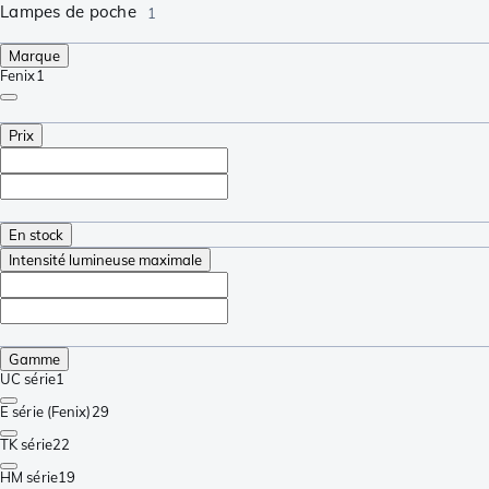
Lampes de poche
1
Marque
Fenix
1
Prix
En stock
Intensité lumineuse maximale
Gamme
UC série
1
E série (Fenix)
29
TK série
22
HM série
19