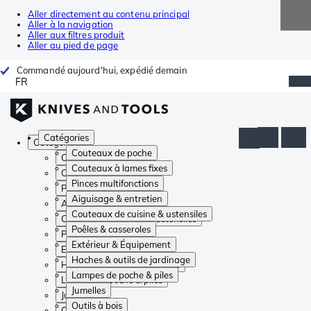
Aller directement au contenu principal
Aller à la navigation
Aller aux filtres produit
Aller au pied de page
Commandé aujourd'hui, expédié demain
FR
Catégories
Catégories
Couteaux de poche
Couteaux de poche
Couteaux à lames fixes
Couteaux à lames fixes
Pinces multifonctions
Pinces multifonctions
Aiguisage & entretien
Aiguisage & entretien
Couteaux de cuisine & ustensiles
Couteaux de cuisine & ustensiles
Poêles & casseroles
Poêles & casseroles
Extérieur & Équipement
Extérieur & Équipement
Haches & outils de jardinage
Haches & outils de jardinage
Lampes de poche & piles
Lampes de poche & piles
Jumelles
Jumelles
Outils à bois
Outils à bois