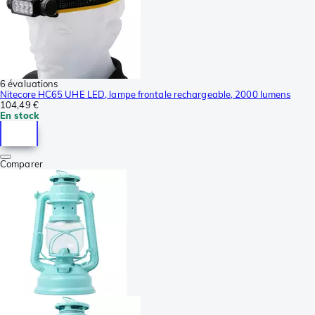
6 évaluations
Nitecore HC65 UHE LED, lampe frontale rechargeable, 2000 lumens
104,49 €
En stock
Comparer