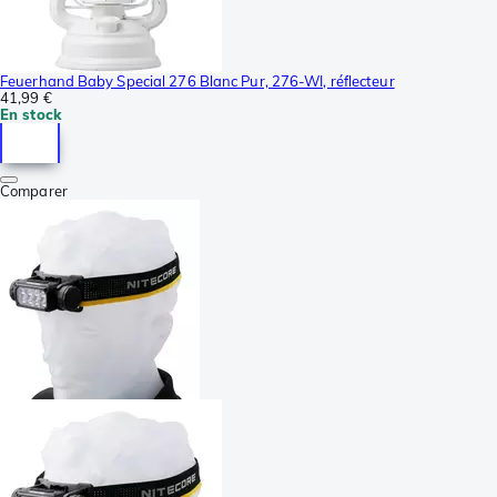
Feuerhand Baby Special 276 Blanc Pur, 276-WI, réflecteur
41,99 €
En stock
Comparer