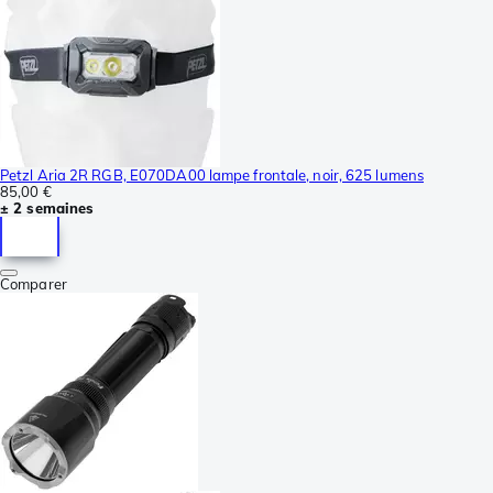
Petzl Aria 2R RGB, E070DA00 lampe frontale, noir, 625 lumens
85,00 €
± 2 semaines
Comparer