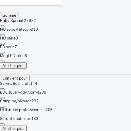
Gamme
Baby Special 276
32
NU série (Nitecore)
10
HM série
8
PD série
7
MagLED série
6
Afficher plus
Convient pour
Survie/Bushcraft
144
EDC (Everyday Carry)
238
Camping/bivouac
232
Utilisation professionnelle
206
Sécurité publique
133
Afficher plus