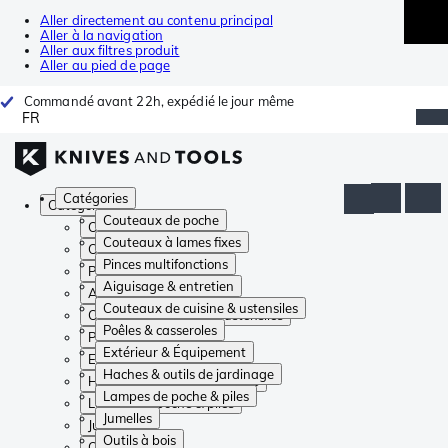
Aller directement au contenu principal
Aller à la navigation
Aller aux filtres produit
Aller au pied de page
Commandé avant 22h, expédié le jour même
FR
Catégories
Catégories
Couteaux de poche
Couteaux de poche
Couteaux à lames fixes
Couteaux à lames fixes
Pinces multifonctions
Pinces multifonctions
Aiguisage & entretien
Aiguisage & entretien
Couteaux de cuisine & ustensiles
Couteaux de cuisine & ustensiles
Poêles & casseroles
Poêles & casseroles
Extérieur & Équipement
Extérieur & Équipement
Haches & outils de jardinage
Haches & outils de jardinage
Lampes de poche & piles
Lampes de poche & piles
Jumelles
Jumelles
Outils à bois
Outils à bois