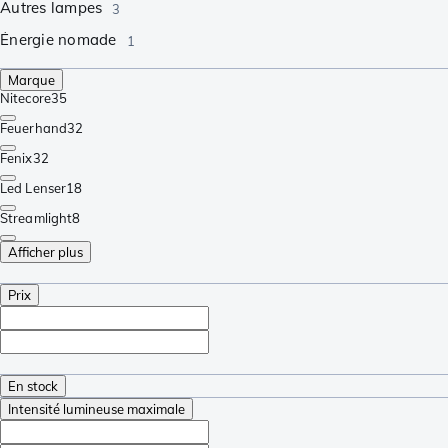
Autres lampes
3
Énergie nomade
1
Marque
Nitecore
35
Feuerhand
32
Fenix
32
Led Lenser
18
Streamlight
8
Afficher plus
Prix
En stock
Intensité lumineuse maximale