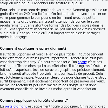
strop ou bien pour lui redonner une texture rugueuse.
Pour cela, un morceau de papier de verre relativement grossier, d’un
grain d’environ 240 fera l’affaire. On frotte le strop avec le papier de
verre pour gommer le compound en terminant avec de petits
mouvements circulaires. En faisant attention de poncer le strop
régulièrement. Et en évitant de former des bandes visibles dans le
cuir. Il est également important de ne pas laisser de grains abrasifs
sur le cuir. C’est pour cela qu’il est important de bien le nettoyer
après le ponçage.
Comment appliquer le spray diamant?
Il suffit de vaporiser et voilà ! Rien de plus facile! Il faut cependant
faire attention à certains points importants. D’abord il ne faut pas
vaporiser trop de spray. On pourrait penser qu’un
spray
n’est pas
vraiment efficace alors qu'il a un effet abrasif très agressif. Outre le
fait qu’en vaporisant trop de spray on gaspille du précieux diamant,
la lame serait attaquée trop violement par l’excès de produit. Cela
est totalement inutile. Vaporiser deux fois pour charger tout le strop
suffit largement. Il est également important de préserver ses yeux,
même indirectement par l’intermédiaire des doigts. Il est donc
vivement conseillé de se laver les mains après la vaporisation.
Commet appliquer de la pâte diamant?
La
pâte diamant
est également facile à appliquer. On répand ici et