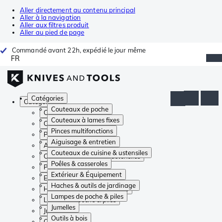
Aller directement au contenu principal
Aller à la navigation
Aller aux filtres produit
Aller au pied de page
Commandé avant 22h, expédié le jour même
FR
Catégories
Catégories
Couteaux de poche
Couteaux de poche
Couteaux à lames fixes
Couteaux à lames fixes
Pinces multifonctions
Pinces multifonctions
Aiguisage & entretien
Aiguisage & entretien
Couteaux de cuisine & ustensiles
Couteaux de cuisine & ustensiles
Poêles & casseroles
Poêles & casseroles
Extérieur & Équipement
Extérieur & Équipement
Haches & outils de jardinage
Haches & outils de jardinage
Lampes de poche & piles
Lampes de poche & piles
Jumelles
Jumelles
Outils à bois
Outils à bois