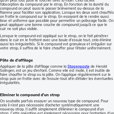
qu’on peut tout juste le toucher avec la main. Cela facilite
l’absorption du compound par le strop. En fonction de la dureté du
compound on peut aussi le passer brièvement au-dessus de la
flamme pour faciliter son application. Lorsque les deux sont chauffés
on frotte le compound sur le strop. En essayant de le rendre aussi
lisse et uniforme que possible pour permettre un polissage facile. On
peut appliquer une bonne couche de compound jusqu’à ce que le
cuir ne soit plus visible.
Lorsque le compound est appliqué sur le strop, on le fait pénétrer
dans le cuir en le frottant avec une boule d'essuie tout, cela élimine
aussi les irrégularités. Si le compound est granuleux et irrégulier sur
votre strop, il suffira de le faire chauffer pour l’étaler uniformément.
Pâte de d’affilage
Appliquer de la pâte d’affilage comme la
Stagenpaste
de Herold
Solingen, est un jeu d’enfant. Comme elle est molle, il est inutile de
faire chauffer le strop ou la pâte. On l’applique régulièrement sur le
strop puis on frotte avec de l’essuie-tout afin d’étaler les éventuelles
irrégularités.
Eliminer le compound d’un strop
On souhaite parfois essayer un nouveau type de compound. Pour
cela il n’est pas nécessaire d’acheter systématiquement une
nouveau strop. Il suffit simplement d’éliminer le compound d’un
strop. Cette opération est également nécessaire pour l’entretien d’un