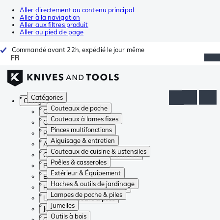
Aller directement au contenu principal
Aller à la navigation
Aller aux filtres produit
Aller au pied de page
Commandé avant 22h, expédié le jour même
FR
Catégories
Catégories
Couteaux de poche
Couteaux de poche
Couteaux à lames fixes
Couteaux à lames fixes
Pinces multifonctions
Pinces multifonctions
Aiguisage & entretien
Aiguisage & entretien
Couteaux de cuisine & ustensiles
Couteaux de cuisine & ustensiles
Poêles & casseroles
Poêles & casseroles
Extérieur & Équipement
Extérieur & Équipement
Haches & outils de jardinage
Haches & outils de jardinage
Lampes de poche & piles
Lampes de poche & piles
Jumelles
Jumelles
Outils à bois
Outils à bois