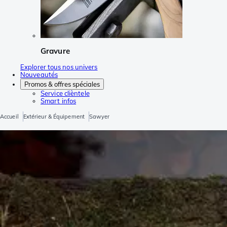
Gravure
Explorer tous nos univers
Nouveautés
Promos & offres spéciales
Service clièntele
Smart infos
Accueil
Extérieur & Équipement
Sawyer