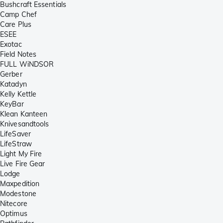
Bushcraft Essentials
Camp Chef
Care Plus
ESEE
Exotac
Field Notes
FULL WiNDSOR
Gerber
Katadyn
Kelly Kettle
KeyBar
Klean Kanteen
Knivesandtools
LifeSaver
LifeStraw
Light My Fire
Live Fire Gear
Lodge
Maxpedition
Modestone
Nitecore
Optimus