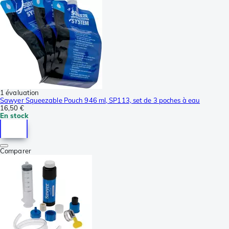
1 évaluation
Sawyer Squeezable Pouch 946 ml, SP113, set de 3 poches à eau
16,50 €
En stock
Comparer