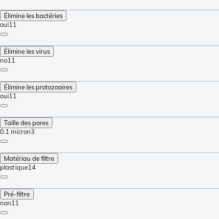
Élimine les bactéries
oui
11
Élimine les virus
no
11
Élimine les protozoaires
oui
11
Taille des pores
0.1 micron
3
Matériau de filtre
plastique
14
Pré-filtre
non
11