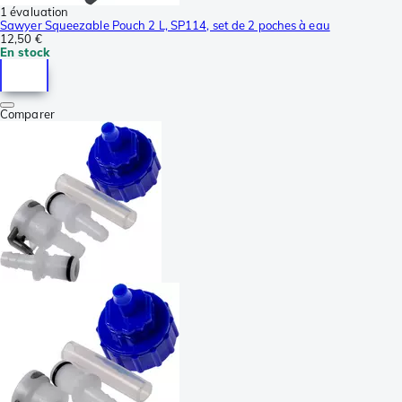
1 évaluation
Sawyer Squeezable Pouch 2 L, SP114, set de 2 poches à eau
12,50 €
En stock
Comparer