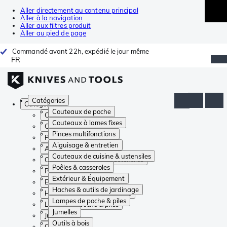
Aller directement au contenu principal
Aller à la navigation
Aller aux filtres produit
Aller au pied de page
Commandé avant 22h, expédié le jour même
FR
Catégories
Catégories
Couteaux de poche
Couteaux de poche
Couteaux à lames fixes
Couteaux à lames fixes
Pinces multifonctions
Pinces multifonctions
Aiguisage & entretien
Aiguisage & entretien
Couteaux de cuisine & ustensiles
Couteaux de cuisine & ustensiles
Poêles & casseroles
Poêles & casseroles
Extérieur & Équipement
Extérieur & Équipement
Haches & outils de jardinage
Haches & outils de jardinage
Lampes de poche & piles
Lampes de poche & piles
Jumelles
Jumelles
Outils à bois
Outils à bois