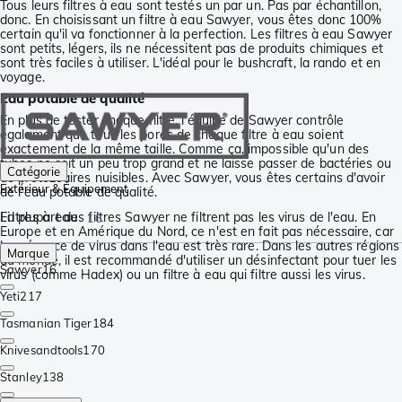
Tous leurs filtres à eau sont testés un par un. Pas par échantillon,
donc. En choisissant un filtre à eau Sawyer, vous êtes donc 100%
certain qu'il va fonctionner à la perfection. Les filtres à eau Sawyer
sont petits, légers, ils ne nécessitent pas de produits chimiques et
sont très faciles à utiliser. L'idéal pour le bushcraft, la rando et en
voyage.
Eau potable de qualité
En plus de tester chaque filtre, l'équipe de Sawyer contrôle
également que tous les pores de chaque filtre à eau soient
exactement de la même taille. Comme ça, impossible qu'un des
tubes ne soit un peu trop grand et ne laisse passer de bactéries ou
Catégorie
de protozoaires nuisibles. Avec Sawyer, vous êtes certains d'avoir
Extérieur & Équipement
de l'eau potable de qualité.
Filtres à eau
La plupart des filtres Sawyer ne filtrent pas les virus de l'eau. En
16
Europe et en Amérique du Nord, ce n'est en fait pas nécessaire, car
la présence de virus dans l'eau est très rare. Dans les autres régions
Marque
du monde, il est recommandé d'utiliser un désinfectant pour tuer les
Sawyer
16
virus (comme Hadex) ou un filtre à eau qui filtre aussi les virus.
Yeti
217
Tasmanian Tiger
184
Knivesandtools
170
Stanley
138