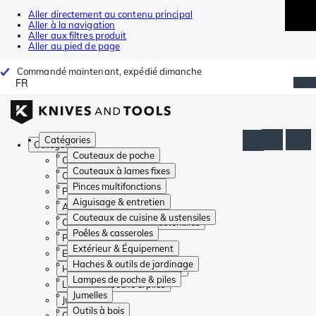
Aller directement au contenu principal
Aller à la navigation
Aller aux filtres produit
Aller au pied de page
Commandé maintenant, expédié dimanche
FR
Catégories
Catégories
Couteaux de poche
Couteaux de poche
Couteaux à lames fixes
Couteaux à lames fixes
Pinces multifonctions
Pinces multifonctions
Aiguisage & entretien
Aiguisage & entretien
Couteaux de cuisine & ustensiles
Couteaux de cuisine & ustensiles
Poêles & casseroles
Poêles & casseroles
Extérieur & Équipement
Extérieur & Équipement
Haches & outils de jardinage
Haches & outils de jardinage
Lampes de poche & piles
Lampes de poche & piles
Jumelles
Jumelles
Outils à bois
Outils à bois