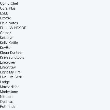
Camp Chef
Care Plus
ESEE
Exotac
Field Notes
FULL WiNDSOR
Gerber
Katadyn
Kelly Kettle
KeyBar
Klean Kanteen
Knivesandtools
LifeSaver
LifeStraw
Light My Fire
Live Fire Gear
Lodge
Maxpedition
Modestone
Nitecore
Optimus
Pathfinder