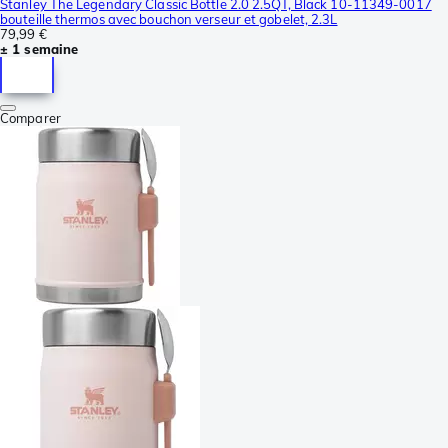
Stanley The Legendary Classic Bottle 2.0 2.5QT, Black 10-11349-0017
bouteille thermos avec bouchon verseur et gobelet, 2.3L
79,99 €
± 1 semaine
Comparer