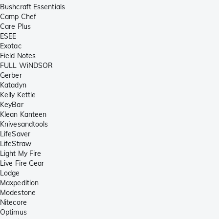
Bushcraft Essentials
Camp Chef
Care Plus
ESEE
Exotac
Field Notes
FULL WiNDSOR
Gerber
Katadyn
Kelly Kettle
KeyBar
Klean Kanteen
Knivesandtools
LifeSaver
LifeStraw
Light My Fire
Live Fire Gear
Lodge
Maxpedition
Modestone
Nitecore
Optimus