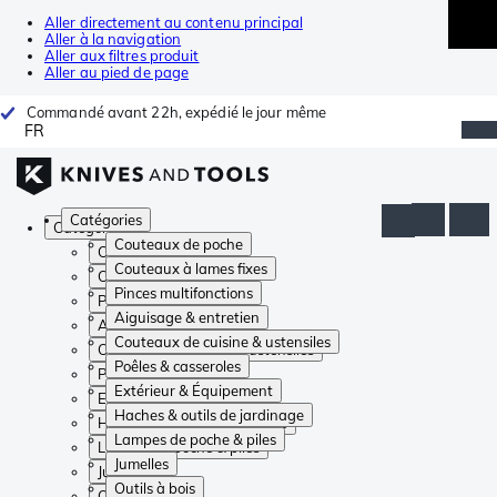
Aller directement au contenu principal
Aller à la navigation
Aller aux filtres produit
Aller au pied de page
Commandé avant 22h, expédié le jour même
FR
Catégories
Catégories
Couteaux de poche
Couteaux de poche
Couteaux à lames fixes
Couteaux à lames fixes
Pinces multifonctions
Pinces multifonctions
Aiguisage & entretien
Aiguisage & entretien
Couteaux de cuisine & ustensiles
Couteaux de cuisine & ustensiles
Poêles & casseroles
Poêles & casseroles
Extérieur & Équipement
Extérieur & Équipement
Haches & outils de jardinage
Haches & outils de jardinage
Lampes de poche & piles
Lampes de poche & piles
Jumelles
Jumelles
Outils à bois
Outils à bois