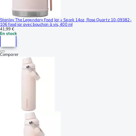
Stanley The Legendary Food Jar + Spork 14oz, Rose Quartz 10-09382-
106 food jar avec bouchon à vis, 400 ml
41,99 €
En stock
Comparer