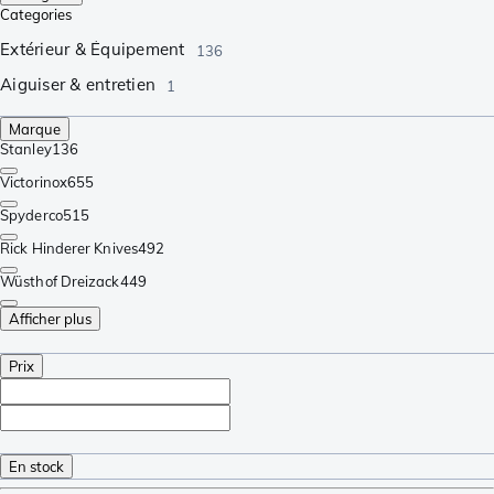
Categories
Extérieur & Équipement
136
Aiguiser & entretien
1
Marque
Stanley
136
Victorinox
655
Spyderco
515
Rick Hinderer Knives
492
Wüsthof Dreizack
449
Afficher plus
Prix
En stock