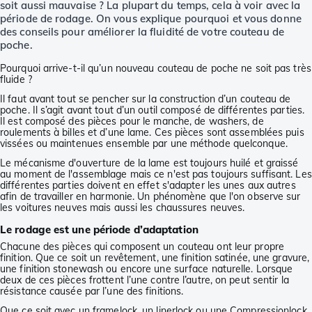
soit aussi mauvaise ? La plupart du temps, cela à voir avec la
période de rodage. On vous explique pourquoi et vous donne
des conseils pour améliorer la fluidité de votre couteau de
poche.
Pourquoi arrive-t-il qu’un nouveau couteau de poche ne soit pas très
fluide ?
Il faut avant tout se pencher sur la construction d’un couteau de
poche. Il s’agit avant tout d’un outil composé de différentes parties.
Il est composé des pièces pour le manche, de washers, de
roulements à billes et d’une lame. Ces pièces sont assemblées puis
vissées ou maintenues ensemble par une méthode quelconque.
Le mécanisme d'ouverture de la lame est toujours huilé et graissé
au moment de l'assemblage mais ce n'est pas toujours suffisant. Les
différentes parties doivent en effet s'adapter les unes aux autres
afin de travailler en harmonie. Un phénomène que l'on observe sur
les voitures neuves mais aussi les chaussures neuves.
Le rodage est une période d’adaptation
Chacune des pièces qui composent un couteau ont leur propre
finition. Que ce soit un revêtement, une finition satinée, une gravure,
une finition stonewash ou encore une surface naturelle. Lorsque
deux de ces pièces frottent l’une contre l’autre, on peut sentir la
résistance causée par l’une des finitions.
Que ce soit avec un framelock, un linerlock ou une Compressionlock,