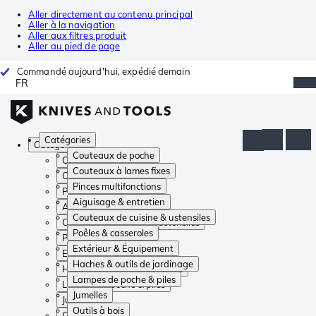
Aller directement au contenu principal
Aller à la navigation
Aller aux filtres produit
Aller au pied de page
Commandé aujourd'hui, expédié demain
FR
Catégories
Catégories
Couteaux de poche
Couteaux de poche
Couteaux à lames fixes
Couteaux à lames fixes
Pinces multifonctions
Pinces multifonctions
Aiguisage & entretien
Aiguisage & entretien
Couteaux de cuisine & ustensiles
Couteaux de cuisine & ustensiles
Poêles & casseroles
Poêles & casseroles
Extérieur & Équipement
Extérieur & Équipement
Haches & outils de jardinage
Haches & outils de jardinage
Lampes de poche & piles
Lampes de poche & piles
Jumelles
Jumelles
Outils à bois
Outils à bois