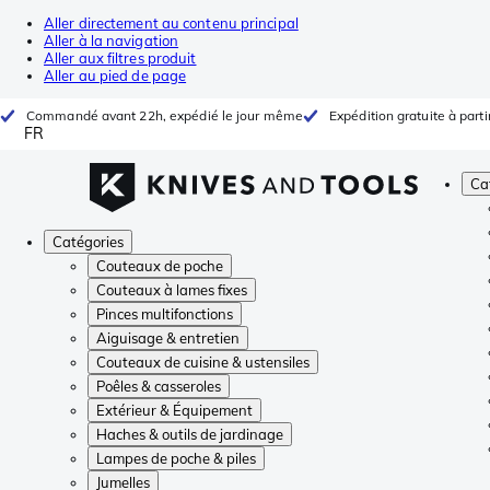
Aller directement au contenu principal
Aller à la navigation
Aller aux filtres produit
Aller au pied de page
Commandé avant 22h, expédié le jour même
Expédition gratuite à parti
FR
Ca
Catégories
Couteaux de poche
Couteaux à lames fixes
Pinces multifonctions
Aiguisage & entretien
Couteaux de cuisine & ustensiles
Poêles & casseroles
Extérieur & Équipement
Haches & outils de jardinage
Lampes de poche & piles
Jumelles