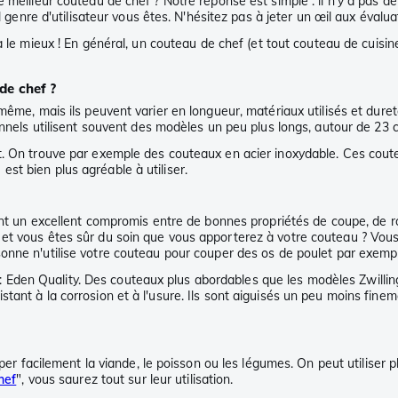
 meilleur couteau de chef ? Notre réponse est simple : il n'y a pas de
l genre d'utilisateur vous êtes. N'hésitez pas à jeter un œil aux évalua
 le mieux ! En général, un couteau de chef (et tout couteau de cuisine) 
de chef ?
a même, mais ils peuvent varier en longueur, matériaux utilisés et d
onnels utilisent souvent des modèles un peu plus longs, autour de 23 
 On trouve par exemple des couteaux en acier inoxydable. Ces couteaux 
st bien plus agréable à utiliser.
t un excellent compromis entre de bonnes propriétés de coupe, de robu
et vous êtes sûr du soin que vous apporterez à votre couteau ? Vous
sonne n'utilise votre couteau pour couper des os de poulet par exem
den Quality. Des couteaux plus abordables que les modèles Zwilling 
ant à la corrosion et à l'usure. Ils sont aiguisés un peu moins fineme
uper facilement la viande, le poisson ou les légumes. On peut utiliser 
hef
", vous saurez tout sur leur utilisation.