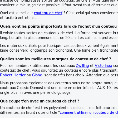
Il existe de nombreuses sortes de couteaux de chefs. Mais quel est le
convient le mieux, ça c'est possible. Il faut avant tout déterminer que
Quel est le meilleur
couteau de chef
? C'est celui qui vous conviendra
et facile à entretenir.
Quels sont les points importants lors de l'achat d'un couteau 
Il existe toutes sortes de couteaux de chef. La forme est souvent l
long. La taille la plus commune est de 20 cm. Les cuisiniers professi
Les matériaux utilisés pour fabriquer ces couteaux varient également.
lame conservera longtemps son tranchant. Une lame bien tranchante e
Quelles sont les meilleures marques de couteaux de chef ?
Pour de nombreux utilisateurs, les couteaux
Zwilling
et
Victorinox
son
couteaux de chef. Vous souhaitez un couteau encore plus tranchant, 
Robert Herder
ou
Global
sont de très bons choix. Attention que per
Nous proposons également des couteaux sous notre propre marque : E
couteaux Classic Damast ont une lame en acier très dur AUS-10, résist
angle plus fin avec une pierre d'aiguisage.
Que coupe t'on avec un couteau de chef ?
Un couteau de chef est très polyvalent en cuisine. Il est fait pour co
différentes. En lisant notre article "
comment utiliser un couteau de c