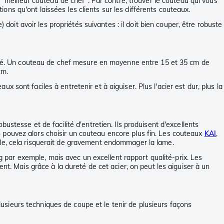
 "meilleur couteau de chef". Par contre, trouver le couteau qui vous
tions qu'ont laissées les clients sur les différents couteaux.
doit avoir les propriétés suivantes : il doit bien couper, être robuste
ureté. Un couteau de chef mesure en moyenne entre 15 et 35 cm de
cm.
sont faciles à entretenir et à aiguiser. Plus l'acier est dur, plus la
stesse et de facilité d'entretien. Ils produisent d'excellents
 pouvez alors choisir un couteau encore plus fin. Les couteaux
KAI
,
ple, cela risquerait de gravement endommager la lame.
par exemple, mais avec un excellent rapport qualité-prix. Les
nt. Mais grâce à la dureté de cet acier, on peut les aiguiser à un
plusieurs techniques de coupe et le tenir de plusieurs façons