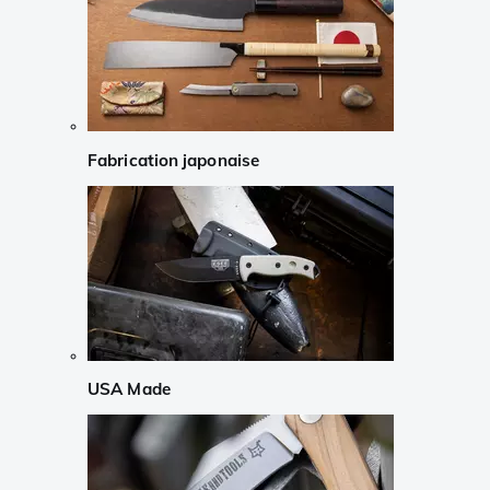
Fabrication japonaise
USA Made