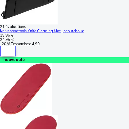
21 évaluations
Knivesandtools Knife Cleaning Mat,, caoutchouc
19,96 €
24,95 €
-
20 %
Économisez
4,99
nouveauté