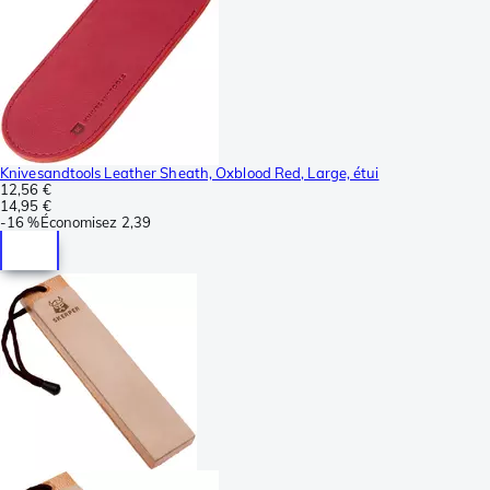
Knivesandtools Leather Sheath, Oxblood Red, Large, étui
12,56 €
14,95 €
-
16 %
Économisez
2,39