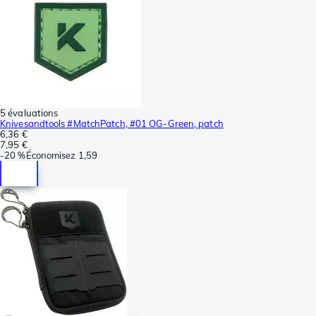
5 évaluations
Knivesandtools #MatchPatch, #01 OG-Green, patch
6,36 €
7,95 €
-
20 %
Économisez
1,59