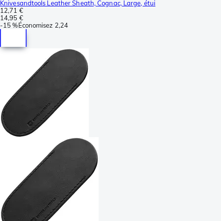
Knivesandtools Leather Sheath, Cognac, Large, étui
12,71 €
14,95 €
-
15 %
Économisez
2,24