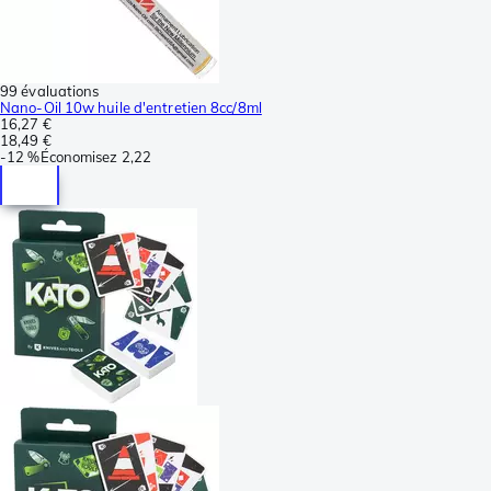
99 évaluations
Nano-Oil 10w huile d'entretien 8cc/8ml
16,27 €
18,49 €
-
12 %
Économisez
2,22