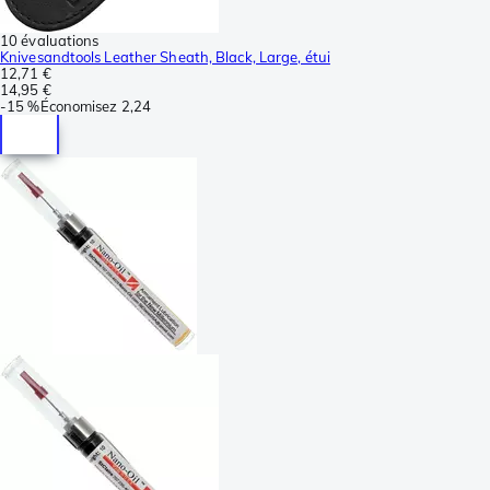
10 évaluations
Knivesandtools Leather Sheath, Black, Large, étui
12,71 €
14,95 €
-
15 %
Économisez
2,24