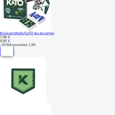
Knivesandtools KaTO Jeu de cartes
7,96 €
9,95 €
-
20 %
Économisez
1,99