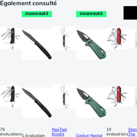
Également consulté
nouveauté
nouveauté
76
NexTool
10
Stan
évaluations
Knight
évaluations
The
1 évaluation
Gerber Nectar