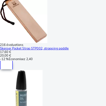
216 évaluations
Skerper Pocket Strop STP002, stropping paddle
17,60 €
20,00 €
-
12 %
Économisez
2,40