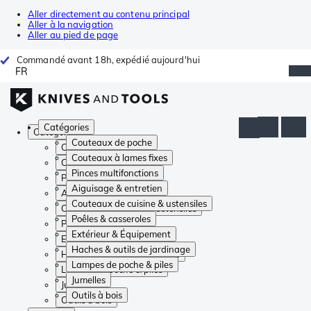
Aller directement au contenu principal
Aller à la navigation
Aller au pied de page
Commandé avant 18h, expédié aujourd'hui
FR
Catégories
Catégories
Couteaux de poche
Couteaux de poche
Couteaux à lames fixes
Couteaux à lames fixes
Pinces multifonctions
Pinces multifonctions
Aiguisage & entretien
Aiguisage & entretien
Couteaux de cuisine & ustensiles
Couteaux de cuisine & ustensiles
Poêles & casseroles
Poêles & casseroles
Extérieur & Équipement
Extérieur & Équipement
Haches & outils de jardinage
Haches & outils de jardinage
Lampes de poche & piles
Lampes de poche & piles
Jumelles
Jumelles
Outils à bois
Outils à bois