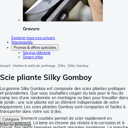
Gravure
Explorer tous nos univers
Nouveautés
Promos & offres spéciales
Service clièntele
Smart infos
Accueil
Haches & outils de jardinage
Silky
Silky Gomboy
Scie pliante Silky Gomboy
La gamme Silky Gomboy est composée des scies pliantes pratiques
et polyvalentes. Que vous souhaitiez couper du bois pour le feu de
camp lors d’une randonnée en montagne ou bien pour travailler dans
le jardin : une scie pliante est un élément indispensable de votre
équipement. Les scies pliantes Gomboy sont compactes et faciles à
transporter dans votre sac à dos.
La lame légèrement courbée permet de scier rapidement en
Catégorie
confortablement. La lame en chrome dur résiste à la corrosion et à
Scies de jardinage
l’usure. Ses dents trempées restent aiguisées longtemps. Le manche