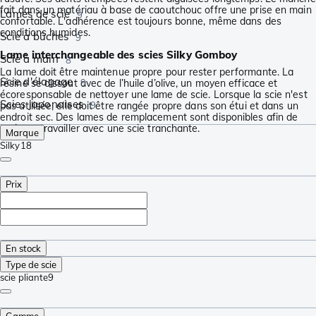
fait dans un matériau à base de caoutchouc offre une prise en main
Lames de scie
9
confortable. L'adhérence est toujours bonne, même dans des
conditions humides.
Scie à bûches
9
Lame interchangeable des scies Silky Gomboy
Scie à main
8
La lame doit être maintenue propre pour rester performante. La
Scie d'élagage
résine se dissout avec de l’huile d’olive, un moyen efficace et
9
écoresponsable de nettoyer une lame de scie. Lorsque la scie n'est
Scies japonaises
pas utilisée, elle doit être rangée propre dans son étui et dans un
9
endroit sec. Des lames de remplacement sont disponibles afin de
toujours travailler avec une scie tranchante.
Marque
Silky
18
Prix
En stock
Type de scie
scie pliante
9