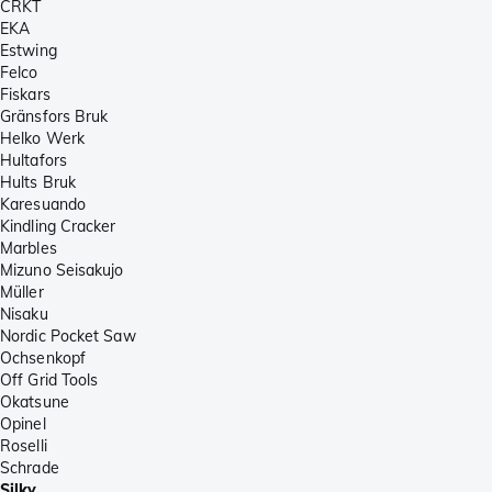
CRKT
EKA
Estwing
Felco
Fiskars
Gränsfors Bruk
Helko Werk
Hultafors
Hults Bruk
Karesuando
Kindling Cracker
Marbles
Mizuno Seisakujo
Müller
Nisaku
Nordic Pocket Saw
Ochsenkopf
Off Grid Tools
Okatsune
Opinel
Roselli
Schrade
Silky