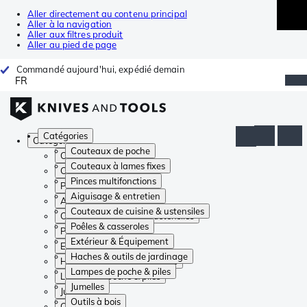
Aller directement au contenu principal
Aller à la navigation
Aller aux filtres produit
Aller au pied de page
Commandé aujourd'hui, expédié demain
FR
Catégories
Catégories
Couteaux de poche
Couteaux de poche
Couteaux à lames fixes
Couteaux à lames fixes
Pinces multifonctions
Pinces multifonctions
Aiguisage & entretien
Aiguisage & entretien
Couteaux de cuisine & ustensiles
Couteaux de cuisine & ustensiles
Poêles & casseroles
Poêles & casseroles
Extérieur & Équipement
Extérieur & Équipement
Haches & outils de jardinage
Haches & outils de jardinage
Lampes de poche & piles
Lampes de poche & piles
Jumelles
Jumelles
Outils à bois
Outils à bois