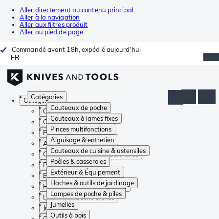
Aller directement au contenu principal
Aller à la navigation
Aller aux filtres produit
Aller au pied de page
Commandé avant 18h, expédié aujourd'hui
FR
Catégories
Catégories
Couteaux de poche
Couteaux de poche
Couteaux à lames fixes
Couteaux à lames fixes
Pinces multifonctions
Pinces multifonctions
Aiguisage & entretien
Aiguisage & entretien
Couteaux de cuisine & ustensiles
Couteaux de cuisine & ustensiles
Poêles & casseroles
Poêles & casseroles
Extérieur & Équipement
Extérieur & Équipement
Haches & outils de jardinage
Haches & outils de jardinage
Lampes de poche & piles
Lampes de poche & piles
Jumelles
Jumelles
Outils à bois
Outils à bois