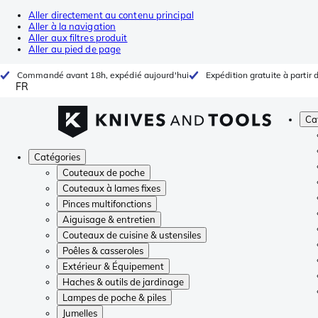
Aller directement au contenu principal
Aller à la navigation
Aller aux filtres produit
Aller au pied de page
Commandé avant 18h, expédié aujourd'hui
Expédition gratuite à partir 
FR
Ca
Catégories
Couteaux de poche
Couteaux à lames fixes
Pinces multifonctions
Aiguisage & entretien
Couteaux de cuisine & ustensiles
Poêles & casseroles
Extérieur & Équipement
Haches & outils de jardinage
Lampes de poche & piles
Jumelles