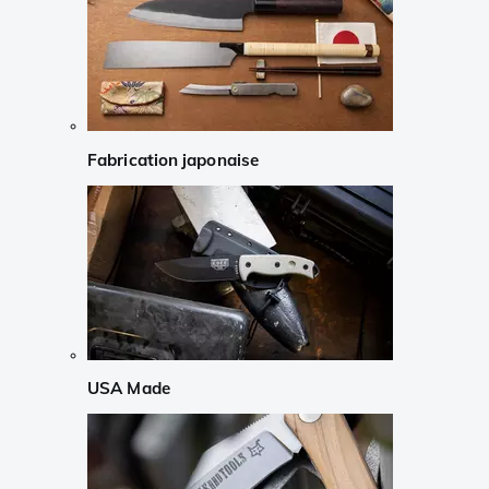
Fabrication japonaise
USA Made