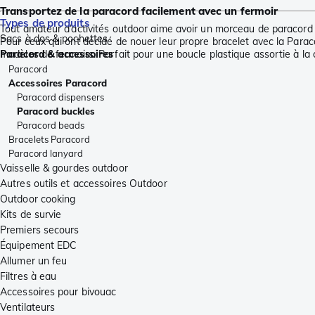
Transportez de la paracord facilement avec un fermoir
Types de produits
Tout amateur d’activités outdoor aime avoir un morceau de paracord à
Sacs à dos & pochettes
Pour ceux qui ont décidé de nouer leur propre bracelet avec la Parac
modèles de fermoirs. Parfait pour une boucle plastique assortie à la 
Paracord & accessoires
Paracord
Accessoires Paracord
Paracord dispensers
Paracord buckles
Paracord beads
Bracelets Paracord
Paracord lanyard
Vaisselle & gourdes outdoor
Autres outils et accessoires Outdoor
Outdoor cooking
Kits de survie
Premiers secours
Équipement EDC
Allumer un feu
Filtres à eau
Accessoires pour bivouac
Ventilateurs