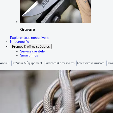
Gravure
Explorer tous nos univers
Nouveautés
Promos & offres spéciales
Service clièntele
Smart infos
Accueil
Extérieur & Équipement
Paracord & accessoires
Accessoires Paracord
Para