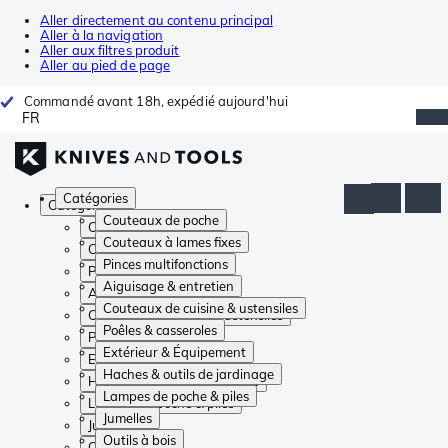
Aller directement au contenu principal
Aller à la navigation
Aller aux filtres produit
Aller au pied de page
Commandé avant 18h, expédié aujourd'hui
FR
Catégories
Catégories
Couteaux de poche
Couteaux de poche
Couteaux à lames fixes
Couteaux à lames fixes
Pinces multifonctions
Pinces multifonctions
Aiguisage & entretien
Aiguisage & entretien
Couteaux de cuisine & ustensiles
Couteaux de cuisine & ustensiles
Poêles & casseroles
Poêles & casseroles
Extérieur & Équipement
Extérieur & Équipement
Haches & outils de jardinage
Haches & outils de jardinage
Lampes de poche & piles
Lampes de poche & piles
Jumelles
Jumelles
Outils à bois
Outils à bois