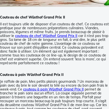
Couteau de chef Wüsthof Grand Prix II
Il est toujours utile de disposer d’un couteau de chef. Ce couteau est
pratique pour de nombreuses préparations culinaires. Viandes,
poissons, légumes et même fruits. Je prends beaucoup de plaisir à
utiliser le
couteau de chef Wüsthof Grand Prix II
car il n’est pas trop
gros. Sa lame de 18 cm de longueur en fait, à vrai dire, le plus petit
couteau de chef de notre gamme. L’avantage de ce couteau se
trouve sur son point d’équilibre central. Ce couteau polyvalent est
donc facile à utiliser. Un élément qui est également important :
comme tous les couteaux de ce line-up, le design de ce couteau de
chef est vraiment superbe. On entend souvent ‘less is more’, ce qui
représente parfaitement ce couteau !
Couteau à pain Wüsthof Grand Prix II
Je raffole de pain. Mes petits plaisirs gourmands ? Un morceau de
pain avec du brie le soir devant la télé ou encore du bon pain frais le
week-end. Ce
couteau à pain Wüsthof Grand Prix II
permet de
trancher le pain sans aucun effort. La coupe aiguisée permet de
passer à travers une baguette en un rien de temps. Parfait pour
recouper un morceau beaucoup la pub toujours trop courte. Il s’agit
du deuxième couteau Wüsthof Grand Prix II de mon line-up. Car les
couteaux à pain, tout comme les couteaux de chef, sont souvent