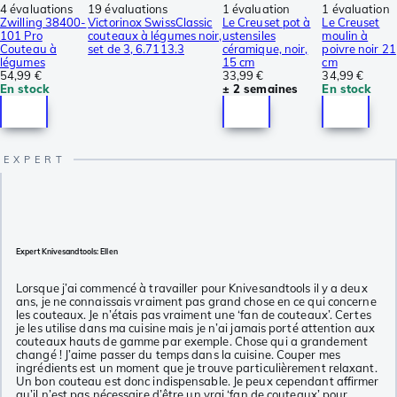
4 évaluations
19 évaluations
1 évaluation
1 évaluation
Zwilling 38400-
Victorinox SwissClassic
Le Creuset pot à
Le Creuset
101 Pro
couteaux à légumes noir,
ustensiles
moulin à
Couteau à
set de 3, 6.7113.3
céramique, noir,
poivre noir 21
légumes
15 cm
cm
54,99 €
33,99 €
34,99 €
En stock
± 2 semaines
En stock
Expert Knivesandtools: Ellen
Lorsque j’ai commencé à travailler pour Knivesandtools il y a deux
ans, je ne connaissais vraiment pas grand chose en ce qui concerne
les couteaux. Je n’étais pas vraiment une ‘fan de couteaux’. Certes
je les utilise dans ma cuisine mais je n’ai jamais porté attention aux
couteaux hauts de gamme par exemple. Chose qui a grandement
changé ! J’aime passer du temps dans la cuisine. Couper mes
ingrédients est un moment que je trouve particulièrement relaxant.
Un bon couteau est donc indispensable. Je peux cependant affirmer
qu’il n’est pas nécessaire d’être un vrai ‘fan de couteaux’ pour