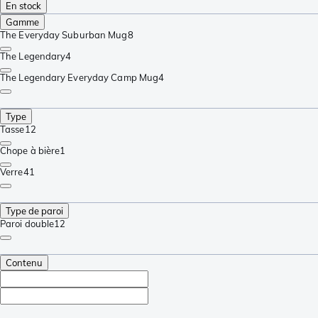
En stock
Gamme
The Everyday Suburban Mug
8
The Legendary
4
The Legendary Everyday Camp Mug
4
Type
Tasse
12
Chope à bière
1
Verre
41
Type de paroi
Paroi double
12
Contenu