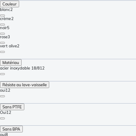
Couleur
blanc
2
crème
2
noir
5
rose
3
vert olive
2
Matériau
acier inoxydable 18/8
12
Résiste au lave-vaisselle
oui
12
Sans PTFE
Oui
12
Sans BPA
oui
8