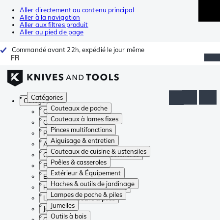
Aller directement au contenu principal
Aller à la navigation
Aller aux filtres produit
Aller au pied de page
Commandé avant 22h, expédié le jour même
FR
Catégories
Catégories
Couteaux de poche
Couteaux de poche
Couteaux à lames fixes
Couteaux à lames fixes
Pinces multifonctions
Pinces multifonctions
Aiguisage & entretien
Aiguisage & entretien
Couteaux de cuisine & ustensiles
Couteaux de cuisine & ustensiles
Poêles & casseroles
Poêles & casseroles
Extérieur & Équipement
Extérieur & Équipement
Haches & outils de jardinage
Haches & outils de jardinage
Lampes de poche & piles
Lampes de poche & piles
Jumelles
Jumelles
Outils à bois
Outils à bois