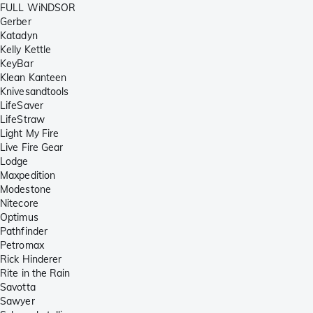
FULL WiNDSOR
Gerber
Katadyn
Kelly Kettle
KeyBar
Klean Kanteen
Knivesandtools
LifeSaver
LifeStraw
Light My Fire
Live Fire Gear
Lodge
Maxpedition
Modestone
Nitecore
Optimus
Pathfinder
Petromax
Rick Hinderer
Rite in the Rain
Savotta
Sawyer