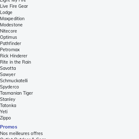
Light My Fire
Live Fire Gear
Lodge
Maxpedition
Modestone
Nitecore
Optimus
Pathfinder
Petromax
Rick Hinderer
Rite in the Rain
Savotta
Sawyer
Schmuckatelli
Spyderco
Tasmanian Tiger
Stanley
Tatonka
Yeti
Zippo
Promos
Nos meilleures offres