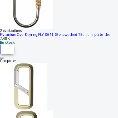
2 évaluations
Flytanium Oval Keyring FLY-0641, Stonewashed Titanium, porte-clés
7,49 €
En stock
Comparer