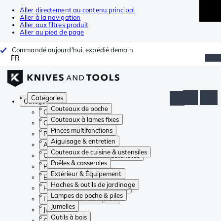
Aller directement au contenu principal
Aller à la navigation
Aller aux filtres produit
Aller au pied de page
Commandé aujourd'hui, expédié demain
FR
Catégories
Catégories
Couteaux de poche
Couteaux de poche
Couteaux à lames fixes
Couteaux à lames fixes
Pinces multifonctions
Pinces multifonctions
Aiguisage & entretien
Aiguisage & entretien
Couteaux de cuisine & ustensiles
Couteaux de cuisine & ustensiles
Poêles & casseroles
Poêles & casseroles
Extérieur & Équipement
Extérieur & Équipement
Haches & outils de jardinage
Haches & outils de jardinage
Lampes de poche & piles
Lampes de poche & piles
Jumelles
Jumelles
Outils à bois
Outils à bois