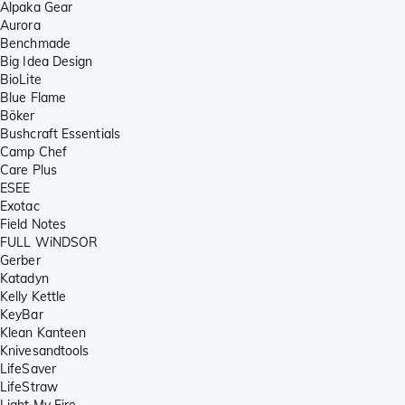
Alpaka Gear
Aurora
Benchmade
Big Idea Design
BioLite
Blue Flame
Böker
Bushcraft Essentials
Camp Chef
Care Plus
ESEE
Exotac
Field Notes
FULL WiNDSOR
Gerber
Katadyn
Kelly Kettle
KeyBar
Klean Kanteen
Knivesandtools
LifeSaver
LifeStraw