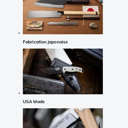
Fabrication japonaise
USA Made