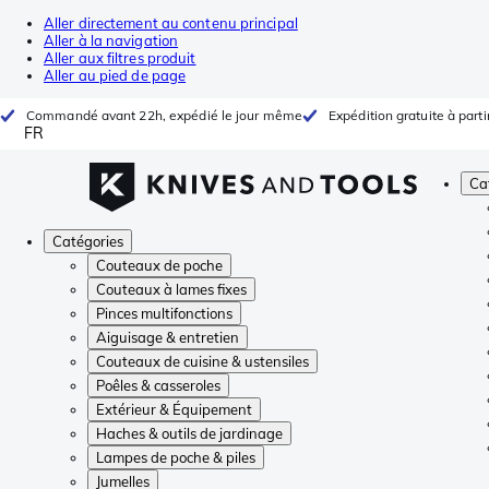
Aller directement au contenu principal
Aller à la navigation
Aller aux filtres produit
Aller au pied de page
Commandé avant 22h, expédié le jour même
Expédition gratuite à parti
FR
Ca
Catégories
Couteaux de poche
Couteaux à lames fixes
Pinces multifonctions
Aiguisage & entretien
Couteaux de cuisine & ustensiles
Poêles & casseroles
Extérieur & Équipement
Haches & outils de jardinage
Lampes de poche & piles
Jumelles