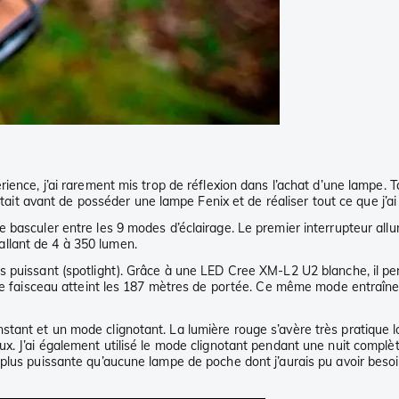
ience, j’ai rarement mis trop de réflexion dans l’achat d’une lampe. T
’était avant de posséder une lampe Fenix et de réaliser tout ce que j’a
e basculer entre les 9 modes d’éclairage. Le premier interrupteur al
llant de 4 à 350 lumen.
 puissant (spotlight). Grâce à une LED Cree XM-L2 U2 blanche, il per
, le faisceau atteint les 187 mètres de portée. Ce même mode entraîn
nt et un mode clignotant. La lumière rouge s’avère très pratique lors
x. J’ai également utilisé le mode clignotant pendant une nuit complèt
plus puissante qu’aucune lampe de poche dont j’aurais pu avoir besoin