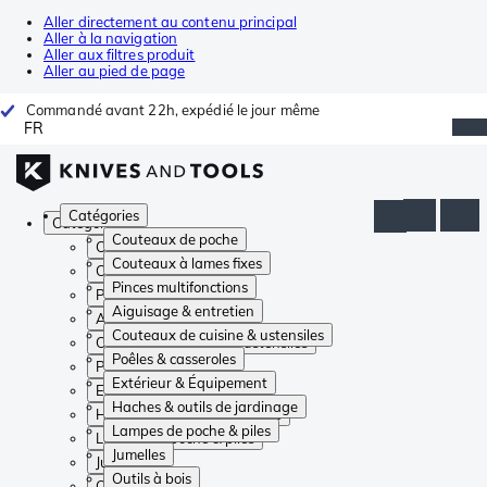
Aller directement au contenu principal
Aller à la navigation
Aller aux filtres produit
Aller au pied de page
Commandé avant 22h, expédié le jour même
FR
Catégories
Catégories
Couteaux de poche
Couteaux de poche
Couteaux à lames fixes
Couteaux à lames fixes
Pinces multifonctions
Pinces multifonctions
Aiguisage & entretien
Aiguisage & entretien
Couteaux de cuisine & ustensiles
Couteaux de cuisine & ustensiles
Poêles & casseroles
Poêles & casseroles
Extérieur & Équipement
Extérieur & Équipement
Haches & outils de jardinage
Haches & outils de jardinage
Lampes de poche & piles
Lampes de poche & piles
Jumelles
Jumelles
Outils à bois
Outils à bois