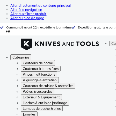
Aller directement au contenu principal
Aller à la navigation
Aller aux filtres produit
Aller au pied de page
Commandé avant 22h, expédié le jour même
Expédition gratuite à parti
FR
Ca
Catégories
Couteaux de poche
Couteaux à lames fixes
Pinces multifonctions
Aiguisage & entretien
Couteaux de cuisine & ustensiles
Poêles & casseroles
Extérieur & Équipement
Haches & outils de jardinage
Lampes de poche & piles
Jumelles