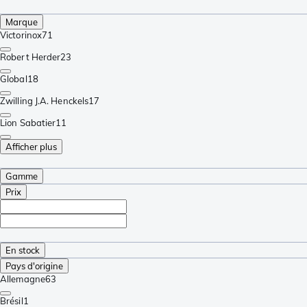
Marque
Victorinox
71
Robert Herder
23
Global
18
Zwilling J.A. Henckels
17
Lion Sabatier
11
Afficher plus
Gamme
Prix
En stock
Pays d'origine
Allemagne
63
Brésil
1