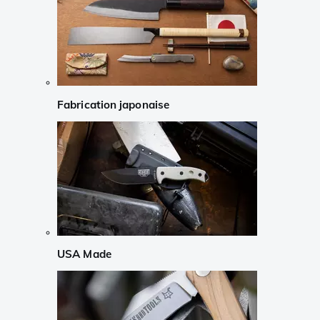
Fabrication japonaise
USA Made