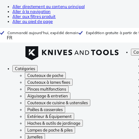
Aller directement au contenu principal
Aller à la navigation
Aller aux filtres produit
Aller au pied de page
Commandé aujourd'hui, expédié demain
Expédition gratuite à partir de
FR
Ca
Catégories
Couteaux de poche
Couteaux à lames fixes
Pinces multifonctions
Aiguisage & entretien
Couteaux de cuisine & ustensiles
Poêles & casseroles
Extérieur & Équipement
Haches & outils de jardinage
Lampes de poche & piles
Jumelles