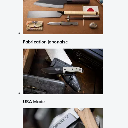
Fabrication japonaise
USA Made