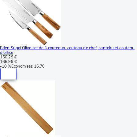
Eden Sugoi Olive set de 3 couteaux, couteau de chef, santoku et couteau
d'office
150,29 €
166,99 €
-
10 %
Économisez
16,70