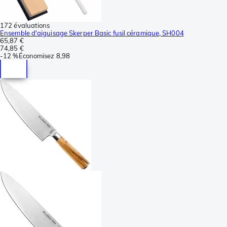
172 évaluations
Ensemble d'aiguisage Skerper Basic fusil céramique, SH004
65,87 €
74,85 €
-
12 %
Économisez
8,98