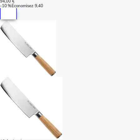
94,00 €
-
10 %
Économisez
9,40