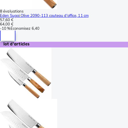
8 évaluations
Eden Sugoi Olive 2090-113 couteau d'office, 11 cm
57,60 €
64,00 €
-
10 %
Économisez
6,40
lot d'articles