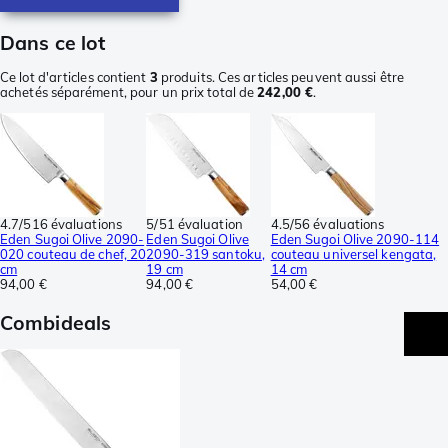
Dans ce lot
Ce lot d'articles contient
3
produits. Ces articles peuvent aussi être
achetés séparément, pour un prix total de
242,00 €
.
4.7/5
16 évaluations
5/5
1 évaluation
4.5/5
6 évaluations
Eden Sugoi Olive 2090-
Eden Sugoi Olive
Eden Sugoi Olive 2090-114
020 couteau de chef, 20
2090-319 santoku,
couteau universel kengata,
cm
19 cm
14 cm
94,00 €
94,00 €
54,00 €
Combideals