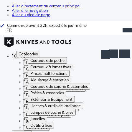
Aller directement au contenu principal
Aller à la navigation
Aller au pied de page
Commandé avant 22h, expédié le jour même
FR
Catégories
Catégories
Couteaux de poche
Couteaux de poche
Couteaux à lames fixes
Couteaux à lames fixes
Pinces multifonctions
Pinces multifonctions
Aiguisage & entretien
Aiguisage & entretien
Couteaux de cuisine & ustensiles
Couteaux de cuisine & ustensiles
Poêles & casseroles
Poêles & casseroles
Extérieur & Équipement
Extérieur & Équipement
Haches & outils de jardinage
Haches & outils de jardinage
Lampes de poche & piles
Lampes de poche & piles
Jumelles
Jumelles
Outils à bois
Outils à bois