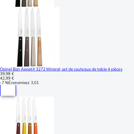
Opinel Bon Appetit 3272 Mineral, set de couteaux de table 4 pièces
39,98 €
42,99 €
-
7 %
Économisez
3,01