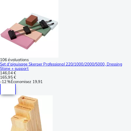
106 évaluations
Set d'aiguisage Skerper Professional 220/1000/2000/5000, Dressing
Stone + support
146,04 €
165,95 €
-
12 %
Économisez
19,91