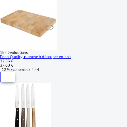
154 évaluations
Eden Quality, planche à découper en bois
32,56 €
37,00 €
-
12 %
Économisez
4,44