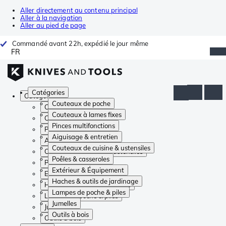
Aller directement au contenu principal
Aller à la navigation
Aller au pied de page
Commandé avant 22h, expédié le jour même
FR
Catégories
Catégories
Couteaux de poche
Couteaux de poche
Couteaux à lames fixes
Couteaux à lames fixes
Pinces multifonctions
Pinces multifonctions
Aiguisage & entretien
Aiguisage & entretien
Couteaux de cuisine & ustensiles
Couteaux de cuisine & ustensiles
Poêles & casseroles
Poêles & casseroles
Extérieur & Équipement
Extérieur & Équipement
Haches & outils de jardinage
Haches & outils de jardinage
Lampes de poche & piles
Lampes de poche & piles
Jumelles
Jumelles
Outils à bois
Outils à bois