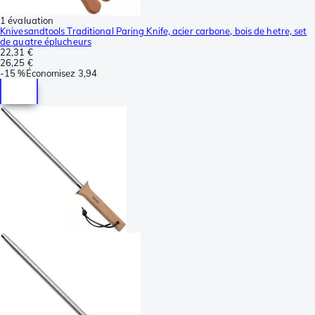
1 évaluation
Knivesandtools Traditional Paring Knife, acier carbone, bois de hetre, set
de quatre éplucheurs
22,31 €
26,25 €
-
15 %
Économisez
3,94