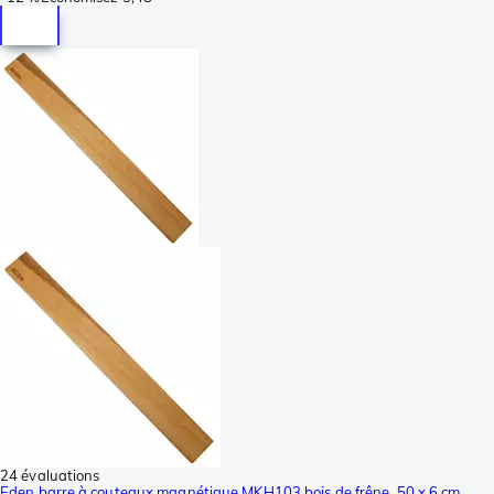
24 évaluations
Eden barre à couteaux magnétique MKH103 bois de frêne, 50 x 6 cm