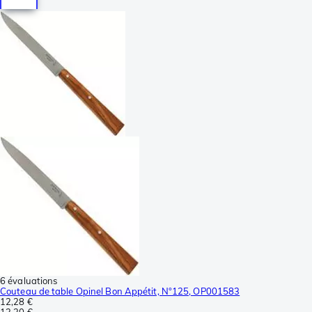
6 évaluations
Couteau de table Opinel Bon Appétit, N°125, OP001583
12,28 €
13,20 €