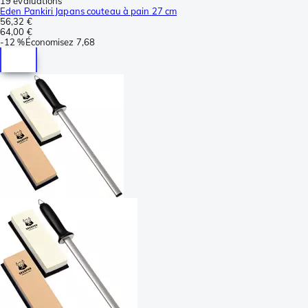
19 évaluations
Eden Pankiri Japans couteau à pain 27 cm
56,32 €
64,00 €
-
12 %
Économisez
7,68