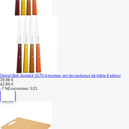
Opinel Bon Appetit 3270 Agrumes, set de couteaux de table 4 pièces
39,98 €
42,99 €
-
7 %
Économisez
3,01