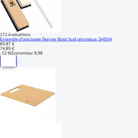
172 évaluations
Ensemble d'aiguisage Skerper Basic fusil céramique, SH004
65,87 €
74,85 €
-
12 %
Économisez
8,98