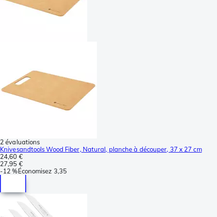
2 évaluations
Knivesandtools Wood Fiber, Natural, planche à découper, 37 x 27 cm
24,60 €
27,95 €
-
12 %
Économisez
3,35