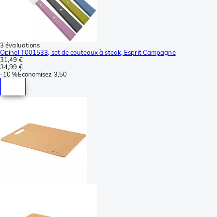
3 évaluations
Opinel T001533, set de couteaux à steak, Esprit Campagne
31,49 €
34,99 €
-
10 %
Économisez
3,50