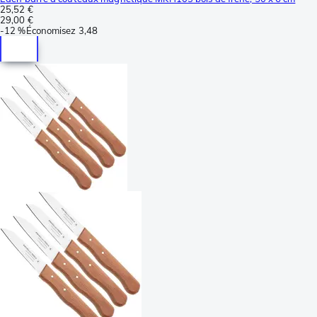
25,52 €
29,00 €
-
12 %
Économisez
3,48