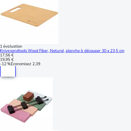
1 évaluation
Knivesandtools Wood Fiber, Natural, planche à découper 30 x 23,5 cm
17,56 €
19,95 €
-
12 %
Économisez
2,39