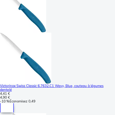
Victorinox Swiss Classic 6.7632.C1 Wavy, Blue, couteau à légumes
dentelé
4,41 €
4,90 €
-
10 %
Économisez
0,49