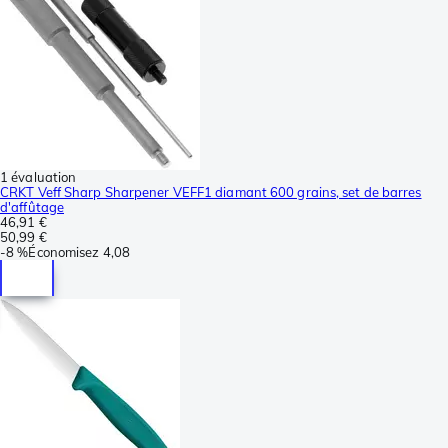
1 évaluation
CRKT Veff Sharp Sharpener VEFF1 diamant 600 grains, set de barres
d'affûtage
46,91 €
50,99 €
-
8 %
Économisez
4,08