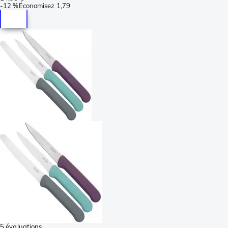
-
12 %
Économisez
1,79
5 évaluations