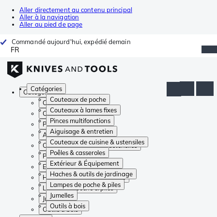
Aller directement au contenu principal
Aller à la navigation
Aller au pied de page
Commandé aujourd'hui, expédié demain
FR
Catégories
Catégories
Couteaux de poche
Couteaux de poche
Couteaux à lames fixes
Couteaux à lames fixes
Pinces multifonctions
Pinces multifonctions
Aiguisage & entretien
Aiguisage & entretien
Couteaux de cuisine & ustensiles
Couteaux de cuisine & ustensiles
Poêles & casseroles
Poêles & casseroles
Extérieur & Équipement
Extérieur & Équipement
Haches & outils de jardinage
Haches & outils de jardinage
Lampes de poche & piles
Lampes de poche & piles
Jumelles
Jumelles
Outils à bois
Outils à bois