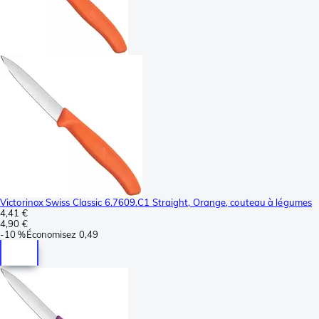
Victorinox Swiss Classic 6.7609.C1 Straight, Orange, couteau à légumes
4,41 €
4,90 €
-
10 %
Économisez
0,49