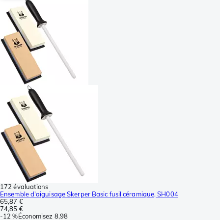
172 évaluations
Ensemble d'aiguisage Skerper Basic fusil céramique, SH004
65,87 €
74,85 €
-
12 %
Économisez
8,98