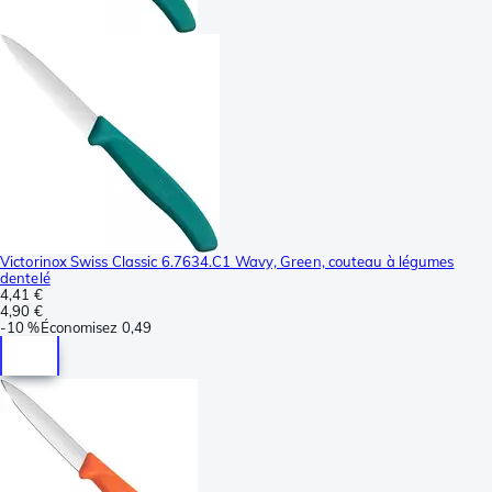
Victorinox Swiss Classic 6.7634.C1 Wavy, Green, couteau à légumes
dentelé
4,41 €
4,90 €
-
10 %
Économisez
0,49