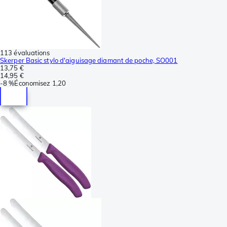
113 évaluations
Skerper Basic stylo d'aiguisage diamant de poche, SO001
13,75 €
14,95 €
-
8 %
Économisez
1,20