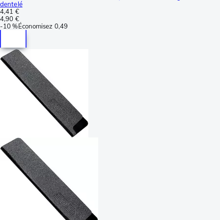
dentelé
4,41 €
4,90 €
-
10 %
Économisez
0,49