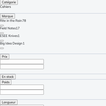
Catégorie
Cahiers
Marque
Rite in the Rain
78
Field Notes
17
ESEE Knives
1
Big Idea Design
1
Prix
En stock
Poids
Longueur