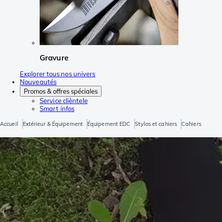
Gravure
Explorer tous nos univers
Nouveautés
Promos & offres spéciales
Service clièntele
Smart infos
Accueil
Extérieur & Équipement
Équipement EDC
Stylos et cahiers
Cahiers