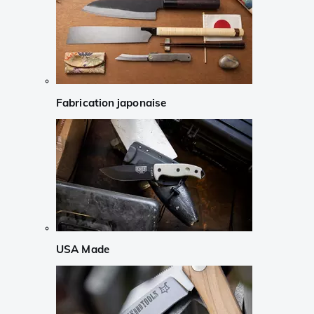
Fabrication japonaise
USA Made