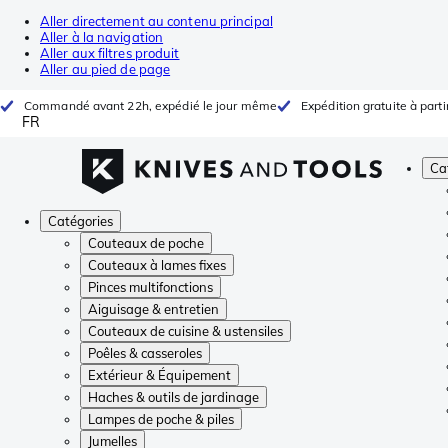
Aller directement au contenu principal
Aller à la navigation
Aller aux filtres produit
Aller au pied de page
Commandé avant 22h, expédié le jour même
Expédition gratuite à parti
FR
Ca
Catégories
Couteaux de poche
Couteaux à lames fixes
Pinces multifonctions
Aiguisage & entretien
Couteaux de cuisine & ustensiles
Poêles & casseroles
Extérieur & Équipement
Haches & outils de jardinage
Lampes de poche & piles
Jumelles